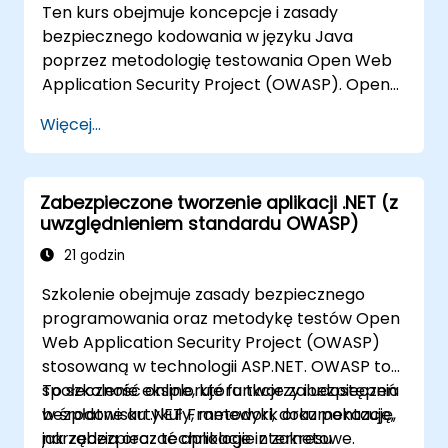
Pomoc webmasterom w konfiguracji
Ten kurs obejmuje koncepcje i zasady
serwerów, aby uniknąć błędów
bezpiecznego kodowania w języku Java
konfiguracyjnych
poprzez metodologię testowania Open Web
Application Security Project (OWASP). Open
Web Application Security Project to
Więcej...
społeczność internetowa, która tworzy
dostępne za darmo artykuły, metodologie,
dokumentacje, narzędzia i technologie w
Zabezpieczone tworzenie aplikacji .NET (z
dziedzinie bezpieczeństwa aplikacji
uwzględnieniem standardu OWASP)
internetowych.
21 godzin
Szkolenie obejmuje zasady bezpiecznego
programowania oraz metodykę testów Open
Web Application Security Project (OWASP)
stosowaną w technologii ASP.NET. OWASP to
społeczność online, która tworzy i udostępnia
To szkolenie eksploruje funkcje zabezpieczeń
bezpłatne artykuły, metodyki, dokumentację,
w środowisku .NET Framework oraz pokazuje,
narzędzia oraz technologie z zakresu
jak zabezpieczać aplikacje internetowe.