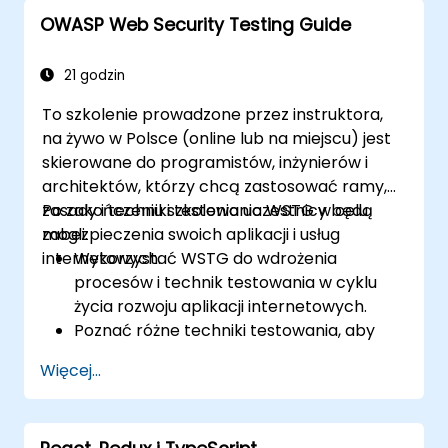
OWASP Web Security Testing Guide
21 godzin
To szkolenie prowadzone przez instruktora,
na żywo w Polsce (online lub na miejscu) jest
skierowane do programistów, inżynierów i
architektów, którzy chcą zastosować ramy,
zasady i techniki testowania WSTG w celu
Po zakończeniu szkolenia uczestnicy będą
zabezpieczenia swoich aplikacji i usług
mogli:
internetowych.
Wykorzystać WSTG do wdrożenia
procesów i technik testowania w cyklu
życia rozwoju aplikacji internetowych.
Poznać różne techniki testowania, aby
dostosować ramy WSTG do potrzeb
Więcej...
biznesowych.
Przeprowadzić różne metody testowania
bezpieczeństwa, aby chronić aplikacje