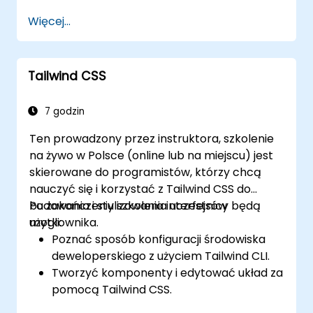
bezpieczeństwa aplikacji internetowych.
Więcej...
Tailwind CSS
7 godzin
Ten prowadzony przez instruktora, szkolenie
na żywo w Polsce (online lub na miejscu) jest
skierowane do programistów, którzy chcą
nauczyć się i korzystać z Tailwind CSS do
budowania i stylizowania interfejsów
Po zakończeniu szkolenia uczestnicy będą
użytkownika.
mogli:
Poznać sposób konfiguracji środowiska
deweloperskiego z użyciem Tailwind CLI.
Tworzyć komponenty i edytować układ za
pomocą Tailwind CSS.
Korzystać z klas narzędziowych Tailwind