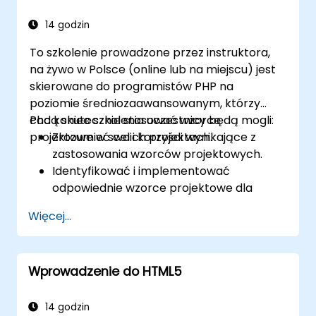
narzędziami branżowymi i praktycznymi
technikami obronnymi.
14 godzin
To szkolenie prowadzone przez instruktora,
na żywo w Polsce (online lub na miejscu) jest
skierowane do programistów PHP na
poziomie średniozaawansowanym, którzy
chcą skutecznie stosować wzorce
Pod koniec szkolenia uczestnicy będą mogli:
projektowe w swoich projektach.
Zrozumieć cel i korzyści wynikające z
zastosowania wzorców projektowych.
Identyfikować i implementować
odpowiednie wzorce projektowe dla
typowych scenariuszy.
Więcej...
Strukturyzować aplikacje PHP zgodnie z
uznanymi w branży najlepszymi
praktykami.
Wprowadzenie do HTML5
Integrować wzorce z nowoczesnymi
frameworkami, takimi jak Symfony czy
Zend.
14 godzin