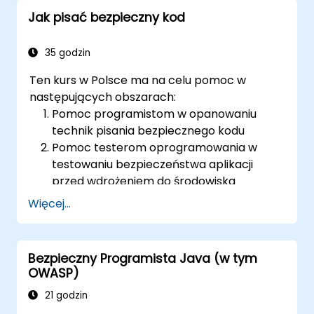
Jak pisać bezpieczny kod
35 godzin
Ten kurs w Polsce ma na celu pomoc w
następujących obszarach:
Pomoc programistom w opanowaniu
technik pisania bezpiecznego kodu
Pomoc testerom oprogramowania w
testowaniu bezpieczeństwa aplikacji
przed wdrożeniem do środowiska
produkcyjnego
Więcej...
Pomoc architektom oprogramowania w
zrozumieniu ryzyk związanych z
aplikacjami
Bezpieczny Programista Java (w tym
Pomoc liderom zespołów w ustaleniu
OWASP)
podstawowych zasad bezpieczeństwa
21 godzin
dla programistów