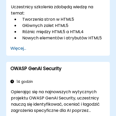
Uczestnicy szkolenia zdobędą wiedzę na
temat:
Tworzenia stron w HTML5
Głównych zalet HTML5
Różnic między HTML5 a HTML4
Nowych elementów i atrybutów HTML5
Obsługi multimediów audio i wideo w
Więcej...
HTML5
Tworzenia formularzy
Web Storage dla aplikacji offline
OWASP GenAI Security
14 godzin
Opierając się na najnowszych wytycznych
projektu OWASP GenAI Security, uczestnicy
nauczą się identyfikować, oceniać i łagodzić
zagrożenia specyficzne dla AI poprzez