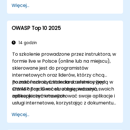
praktyczne ćwiczenia i scenariusze z
Więcej...
rzeczywistego świata.
OWASP Top 10 2025
14 godzin
To szkolenie prowadzone przez instruktora, w
formie live w Polsce (online lub na miejscu),
skierowane jest do programistów
internetowych oraz liderów, którzy chcą
poznać i wdrożyć standard referencyjny
Po zakończeniu szkolenia uczestnicy będą w
OWASP Top 10 w celu zabezpieczenia swoich
stanie opracować strategię, wdrożyć,
aplikacji internetowych.
zabezpieczyć i monitorować swoje aplikacje i
usługi internetowe, korzystając z dokumentu
OWASP Top 10.
Więcej...