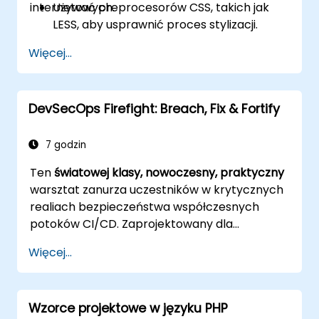
internetowych.
Używać preprocesorów CSS, takich jak
LESS, aby usprawnić proces stylizacji.
Wdrażać najlepsze praktyki dotyczące
Więcej...
responsywnego i nowoczesnego
projektowania stron internetowych.
Kontrolować złożone układy za pomocą
DevSecOps Firefight: Breach, Fix & Fortify
Flexbox i innych zaawansowanych
technik.
7 godzin
Ten
światowej klasy, nowoczesny, praktyczny
warsztat zanurza uczestników w krytycznych
realiach bezpieczeństwa współczesnych
potoków CI/CD. Zaprojektowany dla
specjalistów ds. bezpieczeństwa, inżynierów
Więcej...
DevOps i programistów pragnących
opanować zaawansowane techniki obrony
przed naruszeniami potoków, szkolenie łączy
Wzorce projektowe w języku PHP
symulacje ataków na żywo z wiodącymi