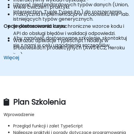
Używać niestandardowych typów danych (Union,
Wiele ćwiczeń i praktyki.
Intersection, Tuple Types itp.) do rozszerzania
Praktyczna implementacja w środowisku live-lab.
istniejących typów generycznych.
Opcje dostosowania kursu
Implementować asynchroniczne wzorce kodu i
API do obsługi błędów i walidacji odpowiedzi.
Aby zamówić dostosowane szkolenie, skontaktuj
Wdrażać aplikacje TypeScript i Node.js w
się z nami w celu uzgodnienia szczegółów.
środowiskach produkcyjnych (AWS EC2, Heroku
itp.).
Więcej
Plan Szkolenia
Wprowadzenie
Przegląd funkcji i zalet TypeScript
Najlepsze praktyki i porady dotyczące programowania