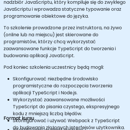
nadzbiór JavaScriptu, który kompiluje się do zwykłego
JavaScriptu i wprowadza statyczne typowanie oraz
programowanie obiektowe do języka.
To szkolenie prowadzone przez instruktora, na żywo
(online lub na miejscu) jest skierowane do
programistów, którzy chcą wykorzystać
zaawansowane funkcje TypeScript do tworzenia i
budowania aplikacji JavaScript.
Pod koniec szkolenia uczestnicy będą mogli:
Skonfigurować niezbędne środowisko
programistyczne do rozpoczęcia tworzenia
aplikacji TypeScript i Node.js.
Wykorzystać zaawansowane możliwości
TypeScript do pisania czystego, ekspresyjnego
kodu z mniejszą liczbą błędów.
Format kursu
Skonfigurować i używać Webpack z TypeScript
do budowania złożonych interfejsów użytkownika.
Interaktywny wykład i dyskusja.