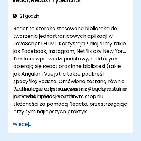
React, Redux i TypeScript
internetowe przed zagrożeniami i
atakami.
Przygotować raport z oceny, aby
21 godzin
udokumentować wyniki i ustalenia z
React to szeroko stosowana biblioteka do
testów bezpieczeństwa.
tworzenia jednostronicowych aplikacji w
JavaScript i HTML. Korzystają z niej firmy takie
jak Facebook, Instagram, Netflix czy New York
Times.
Ten kurs wprowadzi podstawy, na których
opierają się React oraz inne biblioteki (takie
jak Angular i Vue.js), a także podkreśli
specyfikę Reacta. Omówione zostaną również
technologie często używane z Reactem, takie
Po ukończeniu kursu uczestnicy będą w stanie
jak Redux i React-Router.
budować aplikacje o różnym stopniu
złożoności za pomocą Reacta, przestrzegając
przy tym najlepszych praktyk.
Więcej...