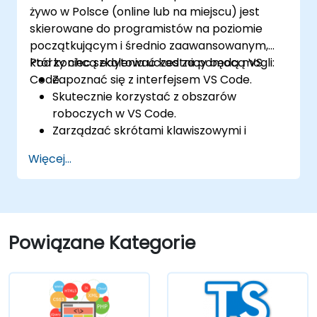
żywo w Polsce (online lub na miejscu) jest
skierowane do programistów na poziomie
początkującym i średnio zaawansowanym,
którzy chcą edytować kod za pomocą VS
Pod koniec szkolenia uczestnicy będą mogli:
Code.
Zapoznać się z interfejsem VS Code.
Skutecznie korzystać z obszarów
roboczych w VS Code.
Zarządzać skrótami klawiszowymi i
ustawieniami w VS Code.
Więcej...
Nauczyć się, jak używać różnych języków
programowania w VS Code.
Powiązane Kategorie