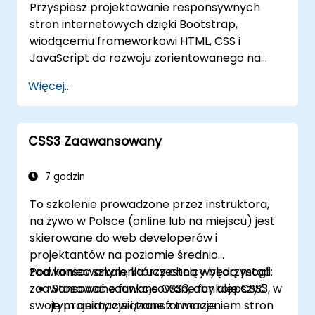
Przyspiesz projektowanie responsywnych
stron internetowych dzięki Bootstrap,
wiodącemu frameworkowi HTML, CSS i
JavaScript do rozwoju zorientowanego na
urządzenia mobilne. Kurs obejmuje
Więcej...
prekompilowane pliki, kompilację kodu
źródłowego za pomocą Grunt, responsywne
systemy siatki, niestandardowe komponenty,
CSS3 Zaawansowany
paski nawigacyjne oraz najlepsze praktyki w
zakresie dostępności. Opanuj panele, alerty,
paski postępu, obiekty multimedialne, grupy
7 godzin
wejściowe i grupy przycisków w Bootstrap,
To szkolenie prowadzone przez instruktora,
aby budować bogate w funkcje,
na żywo w Polsce (online lub na miejscu) jest
kompatybilne z różnymi przeglądarkami
skierowane do web developerów i
interfejsy, które dostarczają wyjątkowe
projektantów na poziomie średnio
doświadczenia użytkownika na wszystkich
zaawansowanym, którzy chcą wykorzystać
Pod koniec szkolenia uczestnicy będą mogli:
urządzeniach i platformach.
zaawansowane funkcje CSS3, aby ulepszyć
Stosować zaawansowane funkcje CSS3, w
swoje projekty związane z tworzeniem stron
tym animacje i transformacje.