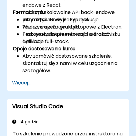
endowe z React.
Format kursu
Tworzyć skalowalne API back-endowe
przy użyciu Node.js i Express.
Interaktywne wykłady i dyskusje.
Tworzyć aplikacje desktopowe z Electron.
Wiele ćwiczeń i praktyki.
Testować, dokumentować i wdrażać
Praktyczna implementacja w środowisku
aplikacje full-stack.
live-lab.
Opcje dostosowania kursu
Aby zamówić dostosowane szkolenie,
skontaktuj się z nami w celu uzgodnienia
szczegółów.
Więcej...
Visual Studio Code
14 godzin
To szkolenie prowadzone przez instruktora na