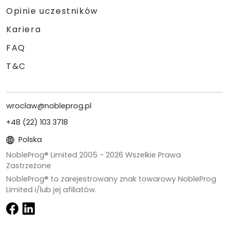
Opinie uczestników
Kariera
FAQ
T&C
wroclaw@nobleprog.pl
+48 (22) 103 3718
Polska
NobleProg® Limited 2005 -
2026
Wszelkie Prawa
Zastrzeżone
NobleProg® to zarejestrowany znak towarowy NobleProg
Limited i/lub jej afiliatów.