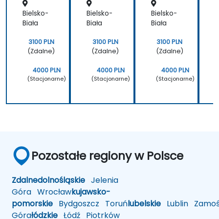
Bielsko-
Bielsko-
Bielsko-
B
Biała
Biała
Biała
B
3100 PLN
3100 PLN
3100 PLN
(Zdalne)
(Zdalne)
(Zdalne)
4000 PLN
4000 PLN
4000 PLN
(Stacjonarne)
(Stacjonarne)
(Stacjonarne)
Pozostałe regiony w Polsce
Zdalne
dolnośląskie
Jelenia
Góra
Wrocław
kujawsko-
pomorskie
Bydgoszcz
Toruń
lubelskie
Lublin
Zamoś
Góra
łódzkie
Łódź
Piotrków