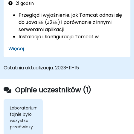
21 godzin
Przegląd i wyjaśnienie, jak Tomcat odnosi się
do Java EE (J2EE) i porównanie z innymi
serwerami aplikacji
Instalacja i konfiguracja Tomcat w
środowiskach Windows i UNIX
Więcej...
Wdrażanie, wsparcie i rozwiązywanie
problemów z aplikacjami na Tomcat
Nawigacja po strukturze katalogów Tomcat
Ostatnia aktualizacja:
2023-11-15
Architektura Tomcat i pliki konfiguracyjne:
server.xml, context.xml, .properties itp.
Struktura i konfiguracja aplikacji
Opinie uczestników (1)
internetowych: web.xml
Zabezpieczanie Tomcat i aplikacji na nim
działających oraz konfiguracja SSL dla
Laboratorium,
fajnie było
Tomcat
wszystko
Optymalizacja wydajności Tomcat
przećwiczyć
Eksploracja różnych strategii równoważenia
na żywym