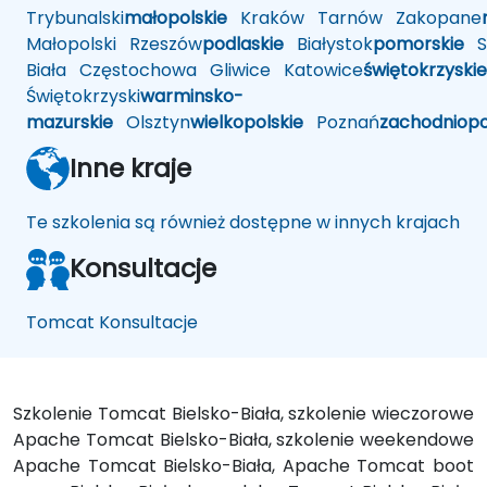
Trybunalski
małopolskie
Kraków
Tarnów
Zakopane
Małopolski
Rzeszów
podlaskie
Białystok
pomorskie
Sł
Biała
Częstochowa
Gliwice
Katowice
świętokrzyskie
Świętokrzyski
warminsko-
mazurskie
Olsztyn
wielkopolskie
Poznań
zachodniop
Inne kraje
Te szkolenia są również dostępne w innych krajach
Konsultacje
Tomcat Konsultacje
Szkolenie Tomcat Bielsko-Biała, szkolenie wieczorowe
Apache Tomcat Bielsko-Biała, szkolenie weekendowe
Apache Tomcat Bielsko-Biała, Apache Tomcat boot