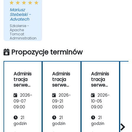
obciążenia i wysokiej dostępności z Tomcat
organizmie
Mariusz
Stebelski -
Advatech
Szkolenie -
Apache
Tomcat
Administration
Propozycje terminów
Adminis
Adminis
Adminis
tracja
tracja
tracja
t
serwer
serwer
serwer
em
em
em
2026-
2026-
2026-
Apache
Apache
Apache
Tomcat
Tomcat
Tomcat
09-07
09-21
10-05
1
09:00
09:00
09:00
0
21
21
21
godzin
godzin
godzin
g