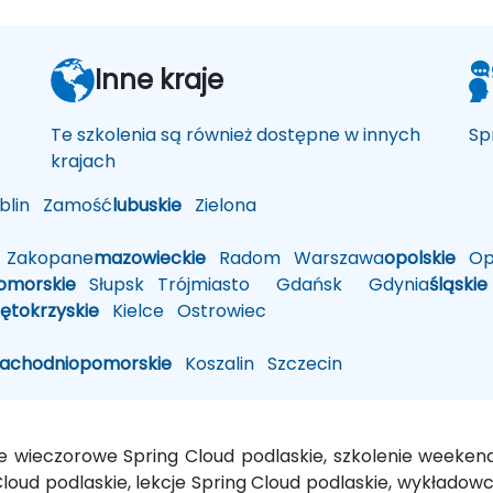
Inne kraje
Te szkolenia są również dostępne w innych
Sp
krajach
lin
Zamość
lubuskie
Zielona
Zakopane
mazowieckie
Radom
Warszawa
opolskie
Op
omorskie
Słupsk
Trójmiasto
Gdańsk
Gdynia
śląskie
iętokrzyskie
Kielce
Ostrowiec
zachodniopomorskie
Koszalin
Szczecin
nie wieczorowe Spring Cloud podlaskie, szkolenie weeken
loud podlaskie, lekcje Spring Cloud podlaskie, wykładowca