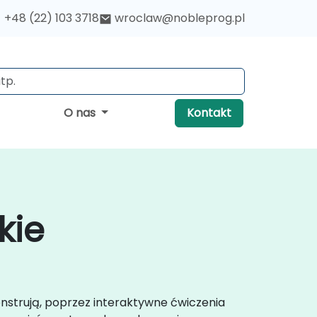
+48 (22) 103 3718
wroclaw@nobleprog.pl
O nas
Kontakt
kie
onstrują, poprzez interaktywne ćwiczenia