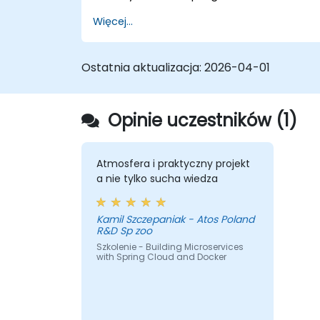
Implementować mechanizmy
Więcej...
odkrywania usług, zarządzania
konfiguracją i bramy API.
Zabezpieczać, monitorować i
Ostatnia aktualizacja:
2026-04-01
efektywnie skalować mikrousługi.
Wdrażać mikrousługi przy użyciu
Dockera i Kubernetes.
Opinie uczestników (1)
Atmosfera i praktyczny projekt
a nie tylko sucha wiedza
Kamil Szczepaniak - Atos Poland
R&D Sp zoo
Szkolenie - Building Microservices
with Spring Cloud and Docker