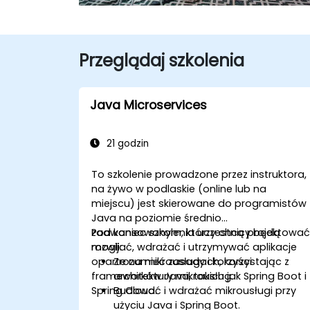
Przeglądaj szkolenia
Java Microservices
21 godzin
To szkolenie prowadzone przez instruktora,
na żywo w podlaskie (online lub na
miejscu) jest skierowane do programistów
Java na poziomie średnio
zaawansowanym, którzy chcą projektować
Pod koniec szkolenia uczestnicy będą
rozwijać, wdrażać i utrzymywać aplikacje
mogli:
oparte na mikrousługach, korzystając z
Zrozumieć zasady i korzyści
frameworków Java, takich jak Spring Boot i
architektury mikrousług.
Spring Cloud.
Budować i wdrażać mikrousługi przy
użyciu Java i Spring Boot.