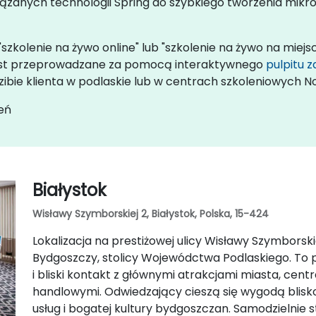
wiązanych technologii Spring do szybkiego tworzenia mik
szkolenie na żywo online" lub "szkolenie na żywo na miejs
) jest przeprowadzane za pomocą interaktywnego
pulpitu 
ibie klienta w podlaskie lub w centrach szkoleniowych N
eń
Białystok
Wisławy Szymborskiej 2, Białystok, Polska, 15-424
Lokalizacja na prestiżowej ulicy Wisławy Szymborski
Bydgoszczy, stolicy Wojewódctwa Podlaskiego. To
i bliski kontakt z głównymi atrakcjami miasta, cen
handlowymi. Odwiedzający cieszą się wygodą blisko
usług i bogatej kultury bydgoszczan. Samodzielnie s