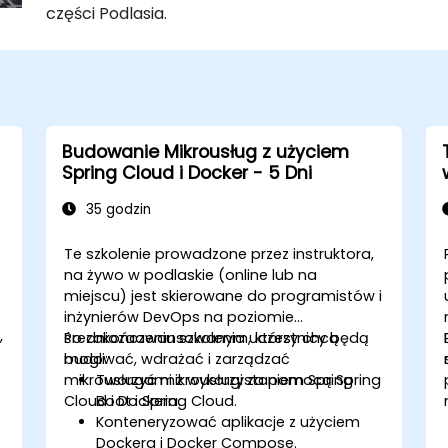
części Podlasia.
Budowanie Mikrousług z użyciem
Spring Cloud i Docker - 5 Dni
35 godzin
Te szkolenie prowadzone przez instruktora,
na żywo w podlaskie (online lub na
miejscu) jest skierowane do programistów i
inżynierów DevOps na poziomie
,
średniozaawansowanym, którzy chcą
Po zakończeniu szkolenia uczestnicy będą
budować, wdrażać i zarządzać
mogli:
mikrousługami z wykorzystaniem Spring
Tworzyć mikrousługi za pomocą Spring
Cloud i Dockera.
Boot i Spring Cloud.
Konteneryzować aplikacje z użyciem
Dockera i Docker Compose.