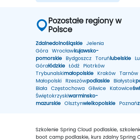
Pozostałe regiony w
Polsce
Zdalne
dolnośląskie
Jelenia
Góra
Wrocław
kujawsko-
pomorskie
Bydgoszcz
Toruń
lubelskie
Lub
Góra
łódzkie
Łódź
Piotrków
Trybunalski
małopolskie
Kraków
Tarnów
Małopolski
Rzeszów
podlaskie
Białystok
p
Biała
Częstochowa
Gliwice
Katowice
św
Świętokrzyski
warminsko-
mazurskie
Olsztyn
wielkopolskie
Poznań
Szkolenie Spring Cloud podlaskie, szkole
boot camp podlaskie, kurs zdalny Spring C