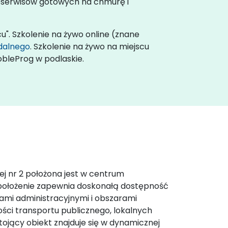
roserwisów gotowych na chmurę i
cu". Szkolenie na żywo online (znane
zdalnego
. Szkolenie na żywo na miejscu
obleProg w podlaskie.
ej nr 2 położona jest w centrum
 położenie zapewnia doskonałą dostępność
trami administracyjnymi i obszarami
ści transportu publicznego, lokalnych
tojący obiekt znajduje się w dynamicznej