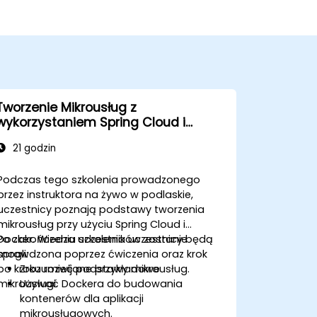
Tworzenie Mikrousług z
wykorzystaniem Spring Cloud i
Docker
21 godzin
Podczas tego szkolenia prowadzonego
przez instruktora na żywo w podlaskie,
uczestnicy poznają podstawy tworzenia
mikrousług przy użyciu Spring Cloud i
Docker. Wiedza uczestników zostanie
Po zakończeniu szkolenia uczestnicy będą
sprawdzona poprzez ćwiczenia oraz krok
mogli:
po kroku rozwijane przykładowe
Zrozumieć podstawy mikrousług.
mikrousługi.
Używać Dockera do budowania
kontenerów dla aplikacji
mikrousługowych.