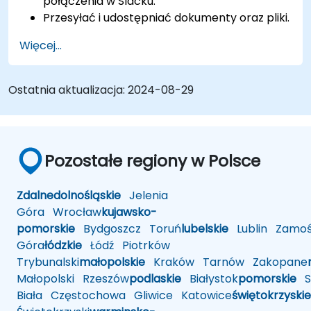
połączenia w Slacku.
Przesyłać i udostępniać dokumenty oraz pliki.
Tworzyć, dostosowywać i zarządzać
Więcej...
własnym obszarem roboczym.
Ostatnia aktualizacja:
2024-08-29
Pozostałe regiony w Polsce
Zdalne
dolnośląskie
Jelenia
Góra
Wrocław
kujawsko-
pomorskie
Bydgoszcz
Toruń
lubelskie
Lublin
Zamoś
Góra
łódzkie
Łódź
Piotrków
Trybunalski
małopolskie
Kraków
Tarnów
Zakopane
Małopolski
Rzeszów
podlaskie
Białystok
pomorskie
Sł
Biała
Częstochowa
Gliwice
Katowice
świętokrzyskie