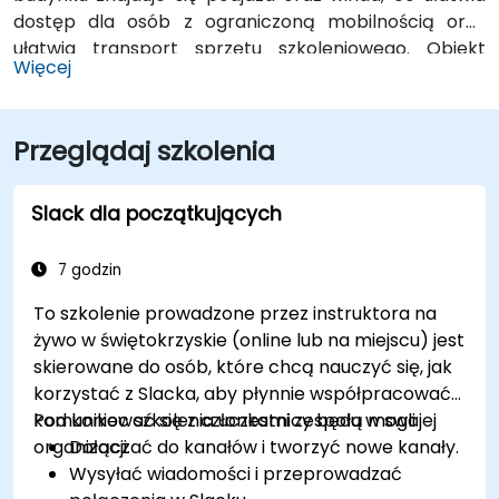
dostęp dla osób z ograniczoną mobilnością oraz
ułatwia transport sprzętu szkoleniowego. Obiekt
Więcej
usytuowany jest zaledwie 3.5 kilometra od centrum
miasta, co umożliwia szybki i łatwy dostęp do innych
atrakcji miejskich. Ponadto, znajduje się tylko 600
Przeglądaj szkolenia
metrów od najbliższego przystanku autobusowego,
co ułatwia dojazd uczestnikom korzystającym z
komunikacji miejskiej.
Slack dla początkujących
7 godzin
To szkolenie prowadzone przez instruktora na
żywo w świętokrzyskie (online lub na miejscu) jest
skierowane do osób, które chcą nauczyć się, jak
korzystać z Slacka, aby płynnie współpracować i
komunikować się z członkami zespołu w swojej
Pod koniec szkolenia uczestnicy będą mogli:
organizacji.
Dołączać do kanałów i tworzyć nowe kanały.
Wysyłać wiadomości i przeprowadzać