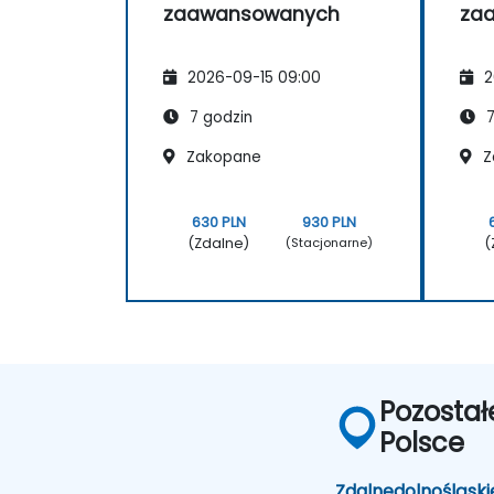
zaawansowanych
za
2026-09-15 09:00
2
7 godzin
7
Zakopane
Z
630 PLN
930 PLN
(Zdalne)
(
(Stacjonarne)
Pozostał
Polsce
Zdalne
dolnośląski