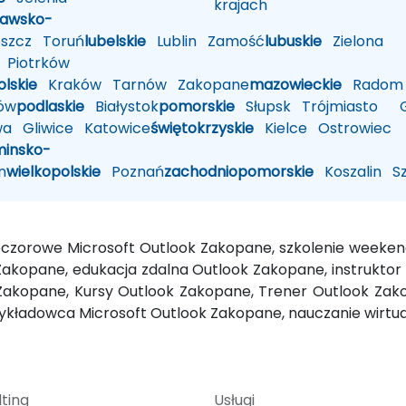
krajach
jawsko-
szcz
Toruń
lubelskie
Lublin
Zamość
lubuskie
Zielona
Piotrków
lskie
Kraków
Tarnów
Zakopane
mazowieckie
Radom
ów
podlaskie
Białystok
pomorskie
Słupsk
Trójmiasto
Gd
wa
Gliwice
Katowice
świętokrzyskie
Kielce
Ostrowiec
insko-
n
wielkopolskie
Poznań
zachodniopomorskie
Koszalin
Sz
ieczorowe Microsoft Outlook Zakopane, szkolenie week
akopane, edukacja zdalna Outlook Zakopane, instruktor 
Zakopane, Kursy Outlook Zakopane, Trener Outlook Zako
wykładowca Microsoft Outlook Zakopane, nauczanie wirt
ting
Usługi