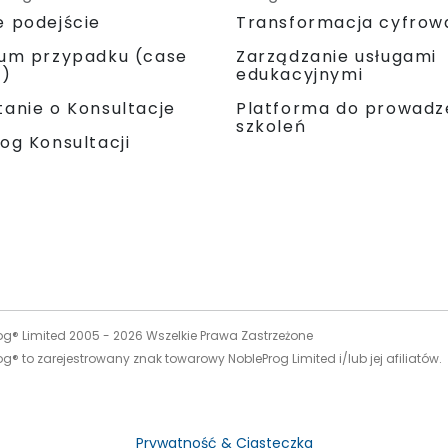
e podejście
Transformacja cyfrow
ium przypadku (case
Zarządzanie usługami
y)
edukacyjnymi
Platforma do prowadz
anie o Konsultacje
szkoleń
og Konsultacji
og® Limited 2005 -
2026
Wszelkie Prawa Zastrzeżone
g® to zarejestrowany znak towarowy NobleProg Limited i/lub jej afiliatów.
Prywatność & Ciasteczka