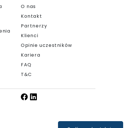
a
O nas
Kontakt
Partnerzy
enia
Klienci
Opinie uczestników
Kariera
FAQ
T&C