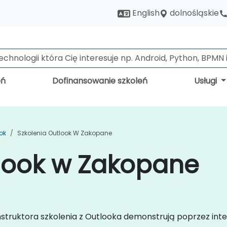
dolnośląskie
English
eń
Dofinansowanie szkoleń
Usługi
ok
Szkolenia Outlook W Zakopane
tlook w Zakopane
instruktora szkolenia z Outlooka demonstrują poprzez i