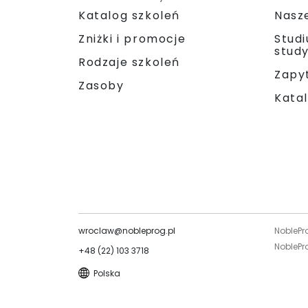
Katalog szkoleń
Nasz
Zniżki i promocje
Stud
stud
Rodzaje szkoleń
Zapyt
Zasoby
Katal
wroclaw@nobleprog.pl
NoblePr
NoblePro
+48 (22) 103 3718
Polska