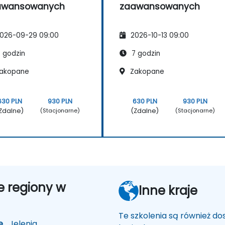
awansowanych
zaawansowanych
026-09-29 09:00
2026-10-13 09:00
 godzin
7 godzin
akopane
Zakopane
630 PLN
930 PLN
630 PLN
930 PLN
Zdalne)
(Zdalne)
(Stacjonarne)
(Stacjonarne)
e regiony w
Inne kraje
Te szkolenia są również d
e
Jelenia