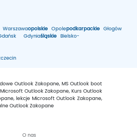
Warszawa
opolskie
Opole
podkarpackie
Głogów
ańsk
Gdynia
śląskie
Bielsko-
czecin
endowe Outlook Zakopane, MS Outlook boot
Microsoft Outlook Zakopane, Kurs Outlook
pane, lekcje Microsoft Outlook Zakopane,
ualne Outlook Zakopane
O nas