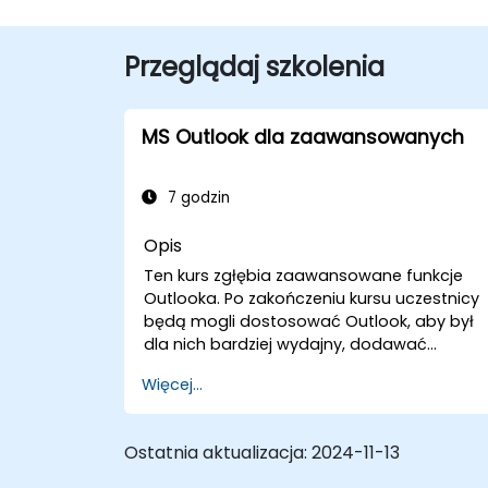
Przeglądaj szkolenia
MS Outlook dla zaawansowanych
7 godzin
Opis
Ten kurs zgłębia zaawansowane funkcje
Outlooka. Po zakończeniu kursu uczestnicy
będą mogli dostosować Outlook, aby był
dla nich bardziej wydajny, dodawać
podpisy do wiadomości e-mail, śledzić
Więcej...
wiadomości, korzystać z dziennika oraz
przypisywać uprawnienia innym
użytkownikom.
Ostatnia aktualizacja:
2024-11-13