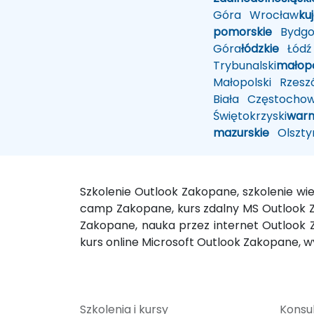
Góra
Wrocław
ku
pomorskie
Bydgo
Góra
łódzkie
Łódź
Trybunalski
małopo
Małopolski
Rzesz
Biała
Częstocho
Świętokrzyski
warm
mazurskie
Olszty
Szkolenie Outlook Zakopane, szkolenie w
camp Zakopane, kurs zdalny MS Outlook Z
Zakopane, nauka przez internet Outlook 
kurs online Microsoft Outlook Zakopane, 
Szkolenia i kursy
Konsul