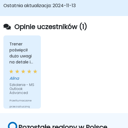
Ostatnia aktualizacja:
2024-11-13
Opinie uczestników (1)
Trener
poświęcił
dużo uwagi
na detale i
wyjaśnił je
na
Alina
zrozumiały
Szkolenie - MS
dla
Outlook
wszystkich
Advanced
sposób
Przetłumaczone
przez sztuczną
inteligencję
Pozostałe regiony w Polsce