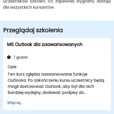
uczestników szkoleń, co zapewnia wygodny dostęp
dla wszystkich kursantów.
Przeglądaj szkolenia
MS Outlook dla zaawansowanych
7 godzin
Opis
Ten kurs zgłębia zaawansowane funkcje
Outlooka. Po zakończeniu kursu uczestnicy będą
mogli dostosować Outlook, aby był dla nich
bardziej wydajny, dodawać podpisy do
wiadomości e-mail, śledzić wiadomości,
Więcej...
korzystać z dziennika oraz przypisywać
uprawnienia innym użytkownikom.