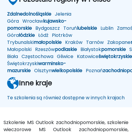
Zdalne
dolnośląskie
Jelenia
Góra
Wrocław
kujawsko-
pomorskie
Bydgoszcz
Toruń
lubelskie
Lublin
Zamoś
Góra
łódzkie
Łódź
Piotrków
Trybunalski
małopolskie
Kraków
Tarnów
Zakopane
Małopolski
Rzeszów
podlaskie
Białystok
pomorskie
Sł
Biała
Częstochowa
Gliwice
Katowice
świętokrzyskie
Świętokrzyski
warminsko-
mazurskie
Olsztyn
wielkopolskie
Poznań
zachodniop
Inne kraje
Te szkolenia są również dostępne w innych krajach
Szkolenie MS Outlook zachodniopomorskie, szkolenie
wieczorowe MS Outlook zachodniopomorskie,