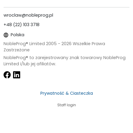
wroclaw@nobleprog.pl
+48 (22) 103 3718
Polska
NobleProg® Limited 2005 -
2026
Wszelkie Prawa
Zastrzeżone
NobleProg® to zarejestrowany znak towarowy NobleProg
Limited i/lub jej afiliatów.
Prywatność & Ciasteczka
Staff login