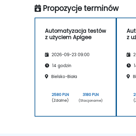
Propozycje terminów
Automatyzacja testów
Aut
z użyciem Apigee
z u
2026-09-23 09:00
2
14 godzin
1
Bielsko-Biała
Bi
2580 PLN
3180 PLN
2
(Zdalne)
(
(Stacjonarne)