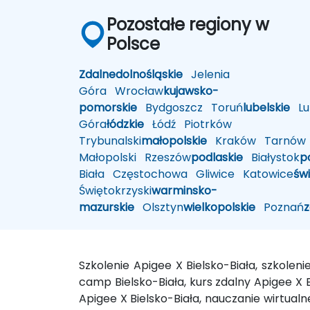
Pozostałe regiony w
Polsce
Zdalne
dolnośląskie
Jelenia
Góra
Wrocław
kujawsko-
pomorskie
Bydgoszcz
Toruń
lubelskie
Lub
Góra
łódzkie
Łódź
Piotrków
Trybunalski
małopolskie
Kraków
Tarnów
Małopolski
Rzeszów
podlaskie
Białystok
p
Biała
Częstochowa
Gliwice
Katowice
św
Świętokrzyski
warminsko-
mazurskie
Olsztyn
wielkopolskie
Poznań
Szkolenie Apigee X Bielsko-Biała, szkolen
camp Bielsko-Biała, kurs zdalny Apigee X B
Apigee X Bielsko-Biała, nauczanie wirtualne