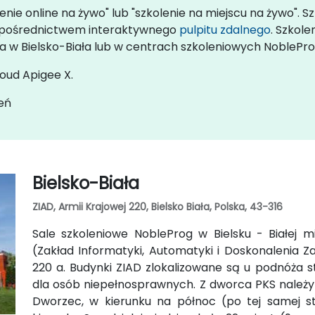
enie online na żywo" lub "szkolenie na miejscu na żywo". S
za pośrednictwem interaktywnego
pulpitu zdalnego
. Szkol
ta w Bielsko-Biała lub w centrach szkoleniowych NobleProg
loud Apigee X.
eń
Bielsko-Biała
ZIAD, Armii Krajowej 220, Bielsko Biała, Polska, 43-316
Sale szkoleniowe NobleProg w Bielsku - Białej 
(Zakład Informatyki, Automatyki i Doskonalenia Za
220 a. Budynki ZIAD zlokalizowane są u podnóża s
dla osób niepełnosprawnych. Z dworca PKS należ
Dworzec, w kierunku na północ (po tej samej s