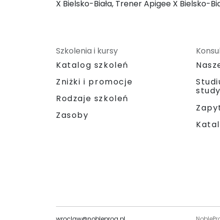
X Bielsko-Biała, Trener Apigee X Bielsko-Bi
Szkolenia i kursy
Konsul
Katalog szkoleń
Nasz
Zniżki i promocje
Stud
stud
Rodzaje szkoleń
Zapyt
Zasoby
Katal
wroclaw@nobleprog.pl
NoblePr