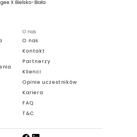
igee X Bielsko-Biała
O nas
a
O nas
Kontakt
Partnerzy
enia
Klienci
Opinie uczestników
Kariera
FAQ
T&C