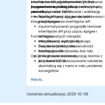
interfejsów API, egzekwowanie polityk oraz
zaawansowanych inżynierów QA oraz
zapewnienie wysokiej jakości wdrożeń w
programistów, którzy chcą
Po zakończeniu szkolenia uczestnicy będą
ramach potoków CI/CD.
zautomatyzować testowanie i walidację
potrafili:
interfejsów API przy użyciu narzędzi i
Skonfigurować Apigee do testowania i
integracji Apigee.
monitorowania interfejsów API.
Zautomatyzować przypadki testowe
interfejsów API przy użyciu Apigee i
Format kursu
zintegrowanych narzędzi.
Weryfikować wydajność,
Interaktywny wykład i dyskusja.
bezpieczeństwo i niezawodność
Ćwiczenia praktyczne.
interfejsów API.
Realizacja w środowisku live-lab.
Opcje dostosowania kursu
Zintegrować automatyzację testów z
potokami CI/CD.
Aby zamówić dostosowane szkolenie,
skontaktuj się z nami w celu ustalenia
szczegółów.
Więcej...
Ostatnia aktualizacja:
2025-10-09