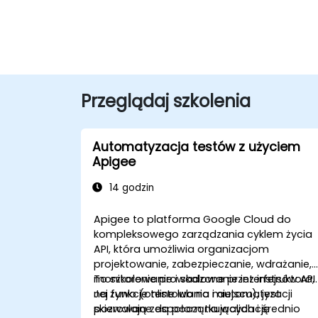
Przeglądaj szkolenia
Automatyzacja testów z użyciem
Apigee
14 godzin
Apigee to platforma Google Cloud do
kompleksowego zarządzania cyklem życia
API, która umożliwia organizacjom
projektowanie, zabezpieczanie, wdrażanie,
monitorowanie i skalowanie interfejsów API.
To szkolenie prowadzone przez instruktora,
Jej funkcje testowania i automatyzacji
na żywo (online lub na miejscu), jest
pozwalają zespołom na walidację
skierowane do początkujących i średnio