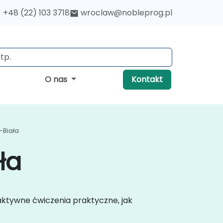
+48 (22) 103 3718
wroclaw@nobleprog.pl
O nas
Kontakt
o-Biała
ła
aktywne ćwiczenia praktyczne, jak