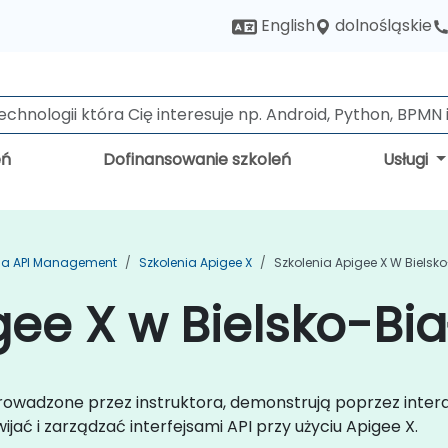
dolnośląskie
English
eń
Dofinansowanie szkoleń
Usługi
nia API Management
Szkolenia Apigee X
Szkolenia Apigee X W Bielsk
gee X w Bielsko-Bia
 prowadzone przez instruktora, demonstrują poprzez inter
jać i zarządzać interfejsami API przy użyciu Apigee X.