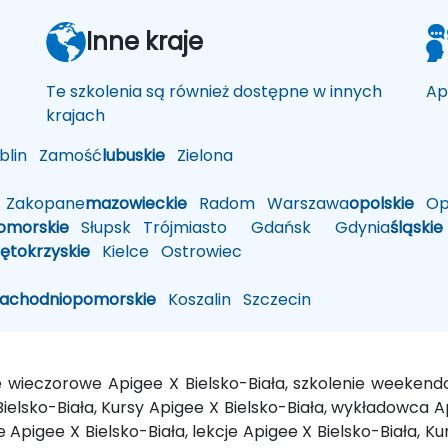
Inne kraje
Te szkolenia są również dostępne w innych
Ap
krajach
lin
Zamość
lubuskie
Zielona
Zakopane
mazowieckie
Radom
Warszawa
opolskie
Op
omorskie
Słupsk
Trójmiasto
Gdańsk
Gdynia
śląskie
iętokrzyskie
Kielce
Ostrowiec
zachodniopomorskie
Koszalin
Szczecin
ie wieczorowe Apigee X Bielsko-Biała, szkolenie weeken
ielsko-Biała, Kursy Apigee X Bielsko-Biała, wykładowca A
 Apigee X Bielsko-Biała, lekcje Apigee X Bielsko-Biała, Ku