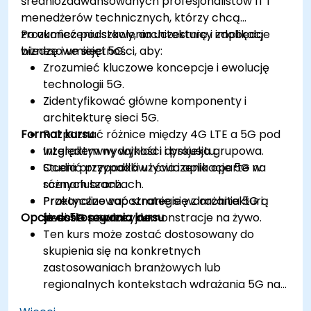
średniozaawansowanych profesjonalistów IT i
menedżerów technicznych, którzy chcą
zrozumieć podstawy, architekturę i implikacje
Po ukończeniu szkolenia uczestnicy zdobędą
biznesowe sieci 5G.
wiedzę i umiejętności, aby:
Zrozumieć kluczowe koncepcje i ewolucję
technologii 5G.
Zidentyfikować główne komponenty i
architekturę sieci 5G.
Format kursu
Rozpoznać różnice między 4G LTE a 5G pod
względem wydajności i projektu.
Interaktywny wykład i dyskusja grupowa.
Ocenić przypadki użycia i aplikacje 5G w
Studia przypadków i ćwiczenia oparte na
różnych branżach.
scenariuszach.
Przeanalizować strategie wdrażania 5G i
Praktyczne zapoznanie się z architekturą
Opcje dostosowania kursu
kwestie regulacyjne.
sieci 5G poprzez demonstracje na żywo.
Ten kurs może zostać dostosowany do
skupienia się na konkretnych
zastosowaniach branżowych lub
regionalnych kontekstach wdrażania 5G na
życzenie.