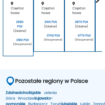
cyjnych
Częstoc
Częstoc
Częstoc
C
(2G–5G
oraz
howa
howa
howa
Enterpr
ise Wi-
2580
3100 PLN
3870 PLN
Fi)
PLN
(Zdalne)
(Zdalne)
(Zdalne)
3700 PLN
4770 PLN
(Stacjonarne)
(Stacjonarne)
3180 PLN
(Stacjonarne)
Pozostałe regiony w Polsce
Zdalne
dolnośląskie
Jelenia
Góra
Wrocław
kujawsko-
pomorskie
Bydgoszcz
Toruń
lubelskie
Lublin
Zamoś