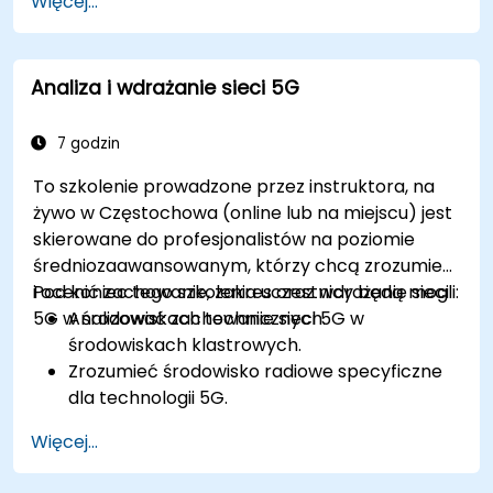
Więcej...
Analiza i wdrażanie sieci 5G
7 godzin
To szkolenie prowadzone przez instruktora, na
żywo w Częstochowa (online lub na miejscu) jest
skierowane do profesjonalistów na poziomie
średniozaawansowanym, którzy chcą zrozumieć
i ocenić zachowanie, zakres oraz wdrażanie sieci
Pod koniec tego szkolenia uczestnicy będą mogli:
5G w środowiskach technicznych.
Analizować zachowanie sieci 5G w
środowiskach klastrowych.
Zrozumieć środowisko radiowe specyficzne
dla technologii 5G.
Oceniać rzeczywiste przypadki wdrażania
Więcej...
5G w innych krajach.
Ocena możliwości i ograniczeń zasięgu 5G.