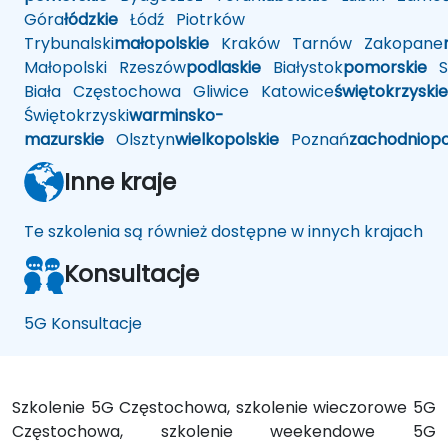
Góra
łódzkie
Łódź
Piotrków
Trybunalski
małopolskie
Kraków
Tarnów
Zakopane
Małopolski
Rzeszów
podlaskie
Białystok
pomorskie
Sł
Biała
Częstochowa
Gliwice
Katowice
świętokrzyskie
Świętokrzyski
warminsko-
mazurskie
Olsztyn
wielkopolskie
Poznań
zachodniop
Inne kraje
Te szkolenia są również dostępne w innych krajach
Konsultacje
5G Konsultacje
Szkolenie 5G Częstochowa, szkolenie wieczorowe 5G
Częstochowa, szkolenie weekendowe 5G