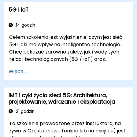
Interpretować i analizować parametry
5G i IoT
jakości sieci 5G na poziomie technicznym.
14 godzin
Celem szkolenia jest wyjaśnienie, czym jest sieć
5G i jaki ma wpływ na inteligentne technologie.
Chcę pokazać zarówno zalety, jak i wady tych
relacji technologicznych (5G / IoT) oraz
przedstawić kierunki rozwoju sieci, która – od
Więcej...
samego początku – była dedykowana
inteligentnemu światu.
IMT i cykl życia sieci 5G: Architektura,
projektowanie, wdrażanie i eksploatacja
21 godzin
To szkolenie prowadzone przez instruktora, na
żywo w Częstochowa (online lub na miejscu) jest