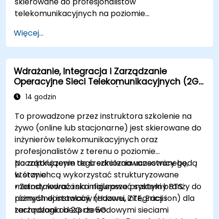
skierowane do profesjonalistów
telekomunikacyjnych na poziomie
średniozaawansowanym, którzy chcą zrozumieć
Więcej...
pełny cykl życia sieci 5G, od architektury i
projektowania przez wdrażanie, eksploatację i
bezpieczeństwo.
Wdrażanie, Integracja i Zarządzanie
Operacyjne Sieci Telekomunikacyjnych (2G–
5G oraz Enterprise Wi-Fi)
14 godzin
To prowadzone przez instruktora szkolenie na
żywo (online lub stacjonarne) jest skierowane do
inżynierów telekomunikacyjnych oraz
profesjonalistów z terenu o poziomie
początkującym do średniozaawansowanego,
Na zakończenie tego szkolenia uczestnicy będą
którzy chcą wykorzystać strukturyzowane
w stanie:
metody wdrażania i najlepsze praktyki branży do
• Zainstalować i skonfigurować systemy BTS
pomyślnej instalacji, nadzoru, integracji i
różnych dostawców (Huawei, ZTE, Ericsson) dla
zarządzania bezprzewodowymi sieciami
technologii od 2G do 5G.