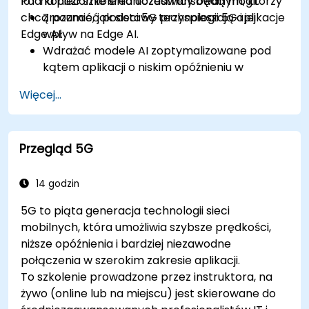
IoT na poziomie średniozaawansowanym, którzy
Pod koniec szkolenia uczestnicy będą mogli:
chcą poznać, jak sieci 5G przyspieszają aplikacje
Zrozumieć podstawy technologii 5G i jej
Edge AI.
wpływ na Edge AI.
Wdrażać modele AI zoptymalizowane pod
kątem aplikacji o niskim opóźnieniu w
środowiskach 5G.
Więcej...
Wdrażać systemy podejmowania decyzji w
czasie rzeczywistym z wykorzystaniem Edge
AI i łączności 5G.
Przegląd 5G
Optymalizować obciążenia AI dla wydajnej
pracy na urządzeniach brzegowych.
14 godzin
5G to piąta generacja technologii sieci
mobilnych, która umożliwia szybsze prędkości,
niższe opóźnienia i bardziej niezawodne
połączenia w szerokim zakresie aplikacji.
To szkolenie prowadzone przez instruktora, na
żywo (online lub na miejscu) jest skierowane do