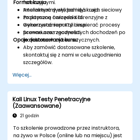
Format kursu
forenzyjnymi.
Analizować dyski, pamięć i ruch sieciowy
Interaktywny wykład i dyskusja.
za pomocą narzędzi Kali.
Praktyczne ćwiczenia forenzyjne z
Generować raporty i wspierać procesy
wykorzystaniem Kali Linux.
prawne oraz zgodności.
Scenariusze rzeczywistych dochodzeń po
Opcje dostosowania kursu
incydentach cybernetycznych.
Aby zamówić dostosowane szkolenie,
skontaktuj się z nami w celu uzgodnienia
szczegółów.
Więcej...
Kali Linux Testy Penetracyjne
(Zaawansowane)
21 godzin
To szkolenie prowadzone przez instruktora,
na żywo w Polsce (online lub na miejscu) jest