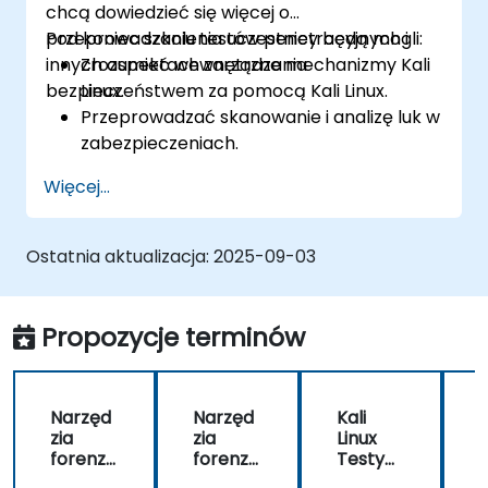
chcą dowiedzieć się więcej o
przeprowadzaniu testów penetracyjnych i
Pod koniec szkolenia uczestnicy będą mogli:
innych aspektach zarządzania
Zrozumieć wewnętrzne mechanizmy Kali
bezpieczeństwem za pomocą Kali Linux.
Linux.
Przeprowadzać skanowanie i analizę luk w
zabezpieczeniach.
Zarządzać uprawnieniami do plików i
Więcej...
strukturą katalogów.
Pracować z poleceniami i skrótami w
stylu hakera.
Ostatnia aktualizacja:
2025-09-03
Propozycje terminów
Narzęd
Narzęd
Kali
zia
zia
Linux
z
forenzyj
forenzyj
Testy
f
ne Kali
ne Kali
Penetr
n