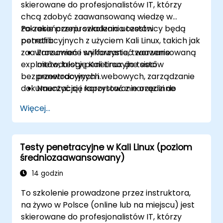
skierowane do profesjonalistów IT, którzy
chcą zdobyć zaawansowaną wiedzę w
zakresie przeprowadzania testów
Po zakończeniu szkolenia uczestnicy będą
penetracyjnych z użyciem Kali Linux, takich jak
potrafili:
zaawansowane sniffowanie, tworzenie
Zrozumieć i wykorzystać zaawansowaną
exploitów, testy penetracyjne sieci
metodologię Kali Linux do testów
bezprzewodowych i webowych, zarządzanie
penetracyjnych.
dokumentacją i raportowanie oraz inne
Nauczyć się korzystać z narzędzi do
metody testów penetracyjnych.
oceny podatności.
Więcej...
Zarządzać dowodami, zbieraniem danych
i raportowaniem przy użyciu Kali Linux.
Poznać zagadnienia związane z
Testy penetracyjne w Kali Linux (poziom
exploitacją, atakami i eskalacją
średniozaawansowany)
uprawnień.
14 godzin
To szkolenie prowadzone przez instruktora,
na żywo w Polsce (online lub na miejscu) jest
skierowane do profesjonalistów IT, którzy