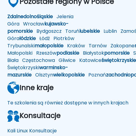
Pozostałe regiony w Polsce
Zdalne
dolnośląskie
Jelenia
Góra
Wrocław
kujawsko-
pomorskie
Bydgoszcz
Toruń
lubelskie
Lublin
Zamoś
Góra
łódzkie
Łódź
Piotrków
Trybunalski
małopolskie
Kraków
Tarnów
Zakopane
Małopolski
Rzeszów
podlaskie
Białystok
pomorskie
Sł
Biała
Częstochowa
Gliwice
Katowice
świętokrzyskie
Świętokrzyski
warminsko-
mazurskie
Olsztyn
wielkopolskie
Poznań
zachodniop
Inne kraje
Te szkolenia są również dostępne w innych krajach
Konsultacje
Kali Linux Konsultacje