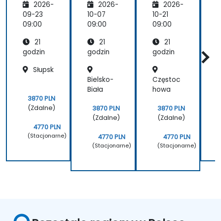
2026-
2026-
2026-
Linux do
Linux do
acyjne
L
reagow
reagow
(Zaawa
09-23
10-07
10-21
1
ania na
ania na
nsowan
09:00
09:00
09:00
0
incyden
incyden
e)
21
21
21
ty
ty
t
cybern
cybern
godzin
godzin
godzin
g
etyczn
etyczn
Słupsk
e
e
Bielsko-
Częstoc
G
Biała
howa
3870 PLN
(Zdalne)
3870 PLN
3870 PLN
(Zdalne)
(Zdalne)
4770 PLN
(Stacjonarne)
4770 PLN
4770 PLN
(Stacjonarne)
(Stacjonarne)