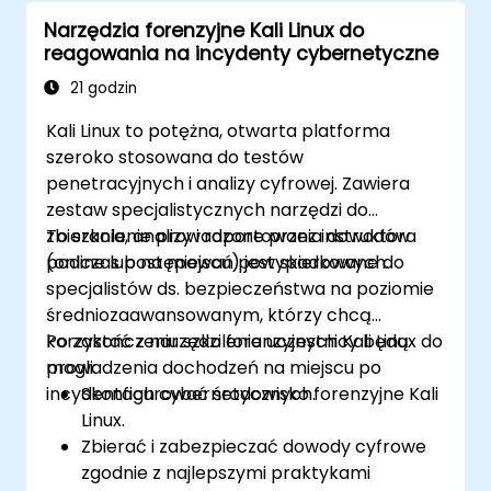
Narzędzia forenzyjne Kali Linux do
reagowania na incydenty cybernetyczne
21 godzin
Kali Linux to potężna, otwarta platforma
szeroko stosowana do testów
penetracyjnych i analizy cyfrowej. Zawiera
zestaw specjalistycznych narzędzi do
zbierania, analizy i raportowania dowodów
To szkolenie prowadzone przez instruktora
podczas postępowań powypadkowych.
(online lub na miejscu) jest skierowane do
specjalistów ds. bezpieczeństwa na poziomie
średniozaawansowanym, którzy chcą
korzystać z narzędzi forenzyjnych Kali Linux do
Po zakończeniu szkolenia uczestnicy będą
prowadzenia dochodzeń na miejscu po
mogli:
incydentach cybernetycznych.
Skonfigurować środowisko forenzyjne Kali
Linux.
Zbierać i zabezpieczać dowody cyfrowe
zgodnie z najlepszymi praktykami