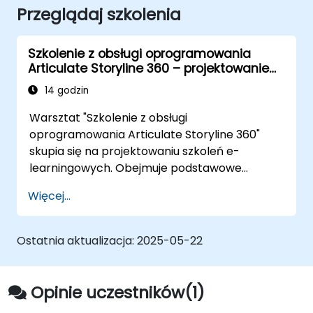
Przeglądaj szkolenia
Szkolenie z obsługi oprogramowania
Articulate Storyline 360 – projektowanie
szkoleń e-learningowych
14 godzin
Warsztat "Szkolenie z obsługi
oprogramowania Articulate Storyline 360"
skupia się na projektowaniu szkoleń e-
learningowych. Obejmuje podstawowe
funkcje, takie jak omówienie interfejsu,
Więcej...
struktura szkolenia, obiekty i ich właściwości, a
także bardziej zaawansowane aspekty, w tym
prace zmiennymi, montażem i synchronizacją,
Ostatnia aktualizacja:
2025-05-22
ustawieniami playera, tworzeniem zadań,
bankami pytań, oraz rozwiązywaniem
problemów i praktykami zaawansowanymi.
Opinie uczestników(1)