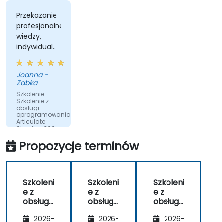
Przekazanie
profesjonalnej
wiedzy,
indywidualne
działanie w
środowisku
Joanna -
testowym,
Zabka
udzielenie
Szkolenie -
odpowiedzi
Szkolenie z
obsługi
przez
oprogramowania
trenera na
Articulate
Storyline 360 –
każde
projektowanie
sadane
Propozycje terminów
szkoleń e-
learningowych
pytanie.
Szkoleni
Szkoleni
Szkoleni
e z
e z
e z
obsługi
obsługi
obsługi
oprogr
oprogr
oprogr
2026-
2026-
2026-
amowa
amowa
amowa