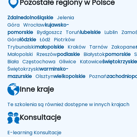
Pozostałe regiony w Polsce
Zdalne
dolnośląskie
Jelenia
Góra
Wrocław
kujawsko-
pomorskie
Bydgoszcz
Toruń
lubelskie
Lublin
Zamoś
Góra
łódzkie
Łódź
Piotrków
Trybunalski
małopolskie
Kraków
Tarnów
Zakopane
Małopolski
Rzeszów
podlaskie
Białystok
pomorskie
Sł
Biała
Częstochowa
Gliwice
Katowice
świętokrzyskie
Świętokrzyski
warminsko-
mazurskie
Olsztyn
wielkopolskie
Poznań
zachodniop
Inne kraje
Te szkolenia są również dostępne w innych krajach
Konsultacje
E-learning Konsultacje