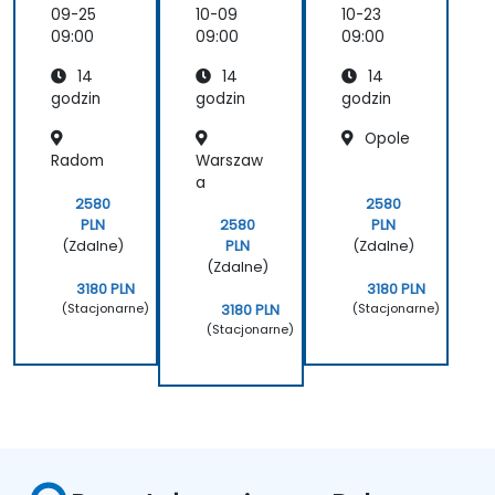
nia
nia
nia
09-25
10-09
10-23
Articula
Articula
Articula
09:00
09:00
09:00
te
te
te
14
14
14
Storylin
Storylin
Storylin
e 360 –
e 360 –
e 360 –
godzin
godzin
godzin
projekt
projekt
projekt
Opole
owanie
owanie
owanie
Radom
Warszaw
szkoleń
szkoleń
szkoleń
e-
e-
e-
a
learnin
learnin
learnin
2580
2580
gowych
gowych
gowych
PLN
PLN
2580
(Zdalne)
(Zdalne)
PLN
(Zdalne)
3180 PLN
3180 PLN
(Stacjonarne)
(Stacjonarne)
3180 PLN
(Stacjonarne)