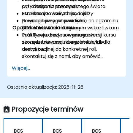
cyfrowego za pomocą
przykładami z rzeczywistego świata.
ustrukturyzowanych podejść.
Strukturalne ćwiczenia, analizy
Pewnego przygotowania się do egzaminu
przypadków oraz praktyka
Opcje dostosowania kursu
BCS dzięki ukierunkowanym wskazówkom.
ukierunkowana na egzamin.
Praktyczne zastosowanie metod
Jeśli Twoja drużyna wymaga wersji kursu
zarządzania produktami istotnych dla
skoncentrowanej na egzaminie lub
certyfikacji.
dostosowanej do konkretnej roli,
skontaktuj się z nami, aby omówić
dostosowanie.
Więcej...
Ostatnia aktualizacja:
2025-11-26
Propozycje terminów
BCS
BCS
BCS