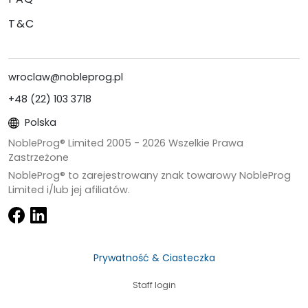
T&C
wroclaw@nobleprog.pl
+48 (22) 103 3718
Polska
NobleProg® Limited 2005 -
2026
Wszelkie Prawa
Zastrzeżone
NobleProg® to zarejestrowany znak towarowy NobleProg
Limited i/lub jej afiliatów.
Prywatność & Ciasteczka
Staff login