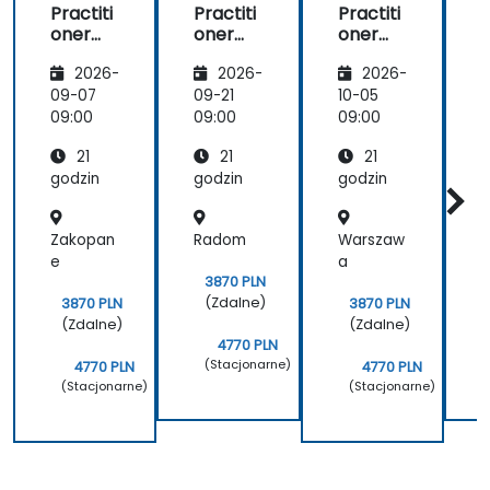
Practiti
Practiti
Practiti
P
oner
oner
oner
Certific
Certific
Certific
C
2026-
2026-
2026-
ate in
ate in
ate in
a
Digital
Digital
Digital
D
09-07
09-21
10-05
1
Product
Product
Product
09:00
09:00
09:00
0
Manag
Manag
Manag
21
21
21
ement
ement
ement
godzin
godzin
godzin
g
Zakopan
Radom
Warszaw
e
a
3870 PLN
(Zdalne)
3870 PLN
3870 PLN
(Zdalne)
(Zdalne)
4770 PLN
(Stacjonarne)
4770 PLN
4770 PLN
(Stacjonarne)
(Stacjonarne)