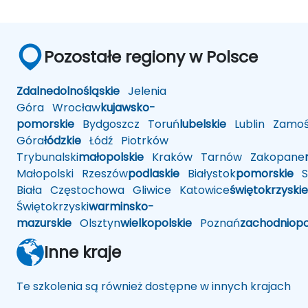
Pozostałe regiony w Polsce
Zdalne
dolnośląskie
Jelenia
Góra
Wrocław
kujawsko-
pomorskie
Bydgoszcz
Toruń
lubelskie
Lublin
Zamoś
Góra
łódzkie
Łódź
Piotrków
Trybunalski
małopolskie
Kraków
Tarnów
Zakopane
Małopolski
Rzeszów
podlaskie
Białystok
pomorskie
Sł
Biała
Częstochowa
Gliwice
Katowice
świętokrzyskie
Świętokrzyski
warminsko-
mazurskie
Olsztyn
wielkopolskie
Poznań
zachodniop
Inne kraje
Te szkolenia są również dostępne w innych krajach