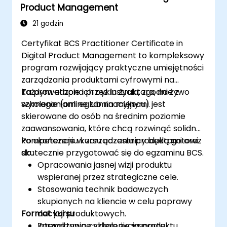
Product Management
21 godzin
Certyfikat BCS Practitioner Certificate in
Digital Product Management to kompleksowy
program rozwijający praktyczne umiejętności
zarządzania produktami cyfrowymi na
każdym etapie ich cyklu życia, zgodnie z
Ta prowadzona przez instruktora, na żywo
wymaganiami egzaminacyjnymi.
szkolenie (online lub na miejscu) jest
skierowane do osób na średnim poziomie
zaawansowania, które chcą rozwinąć solidne
kompetencje w zarządzaniu produktami oraz
Po ukończeniu kursu uczestnicy będą gotowi
skutecznie przygotować się do egzaminu BCS.
do:
Opracowania jasnej wizji produktu
wspieranej przez strategiczne cele.
Stosowania technik badawczych
skupionych na kliencie w celu poprawy
Format kursu
decyzji produktowych.
Zarządzania cyklem życia produktu
Interaktywne szkolenie wsparte