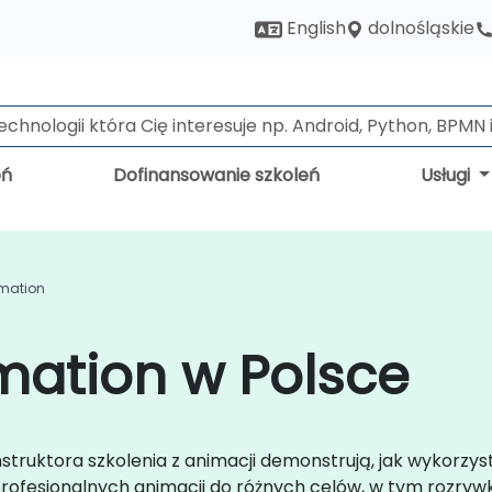
dolnośląskie
English
eń
Dofinansowanie szkoleń
Usługi
imation
mation w Polsce
struktora szkolenia z animacji demonstrują, jak wykorzyst
ofesjonalnych animacji do różnych celów, w tym rozrywki