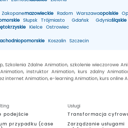
Zakopane
mazowieckie
Radom
Warszawa
opolskie
Op
omorskie
Słupsk
Trójmiasto
Gdańsk
Gdynia
śląskie
iętokrzyskie
Kielce
Ostrowiec
zachodniopomorskie
Koszalin
Szczecin
p, Szkolenia Zdalne Animation, szkolenie wieczorowe An
Animation, instruktor Animation, kurs zdalny Animati
zez internet Animation, e-learning Animation, kurs onlin
ting
Usługi
e podejście
Transformacja cyfrow
ium przypadku (case
Zarządzanie usługami