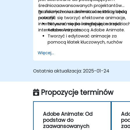
średniozaawansowanych projektantów
graficznych oraz animatorów, którzy chcą
Po zakończeniu szkolenia uczestnicy będą
nauczyć się tworzyć efektowne animacje,
potrafili:
interaktywne media i angażujące treści
Poruszać się po interfejsie i narzędziac
internetowe za pomocą Adobe Animate.
Adobe Animate.
Tworzyć i edytować animacje za
pomocą klatek kluczowych, ruchów
tween i przekształceń kształtów.
Więcej...
Projektować interaktywne animacje i
aplikacje z wykorzystaniem
ActionScript i JavaScript.
Ostatnia aktualizacja:
2025-01-24
Włączać elementy audio i wideo do
projektów.
Eksportować animacje na potrzeby
Propozycje terminów
stron internetowych, wideo i platform
mobilnych.
Adobe Animate: Od
Ado
podstaw do
po
zaawansowanych
za