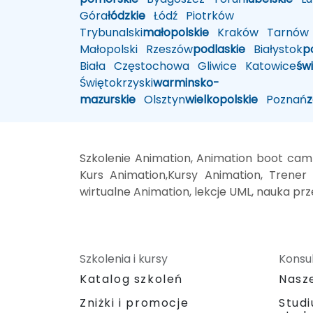
Góra
łódzkie
Łódź
Piotrków
Trybunalski
małopolskie
Kraków
Tarnów
Małopolski
Rzeszów
podlaskie
Białystok
p
Biała
Częstochowa
Gliwice
Katowice
św
Świętokrzyski
warminsko-
mazurskie
Olsztyn
wielkopolskie
Poznań
Szkolenie Animation, Animation boot cam
Kurs Animation,Kursy Animation, Trener 
wirtualne Animation, lekcje UML, nauka pr
Szkolenia i kursy
Konsul
Katalog szkoleń
Nasz
Zniżki i promocje
Stud