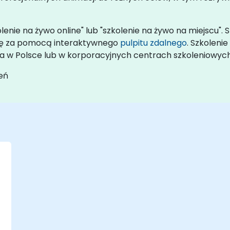
lenie na żywo online" lub "szkolenie na żywo na miejscu".
 się za pomocą interaktywnego
pulpitu zdalnego
. Szkoleni
nta w Polsce lub w korporacyjnych centrach szkoleniowyc
eń