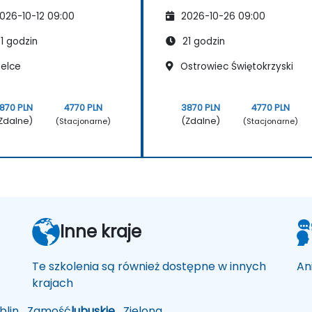
026-10-12 09:00
2026-10-26 09:00
1 godzin
21 godzin
ielce
Ostrowiec Świętokrzyski
870 PLN
4770 PLN
3870 PLN
4770 PLN
Zdalne)
(Zdalne)
(Stacjonarne)
(Stacjonarne)
Inne kraje
Te szkolenia są również dostępne w innych
An
krajach
lin
Zamość
lubuskie
Zielona