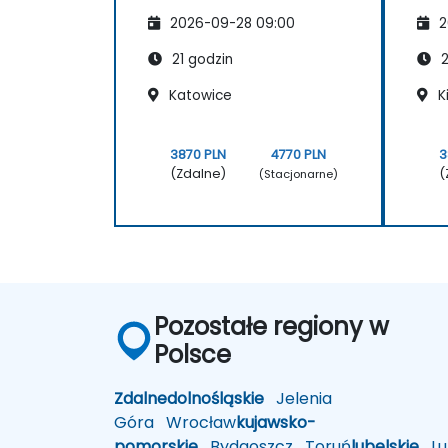
2026-09-28 09:00
2
21 godzin
2
Katowice
K
3870 PLN
4770 PLN
3
(Zdalne)
(
(Stacjonarne)
Pozostałe regiony w
Polsce
Zdalne
dolnośląskie
Jelenia
Góra
Wrocław
kujawsko-
pomorskie
Bydgoszcz
Toruń
lubelskie
Lub