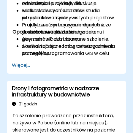
odniesienia i projekcje dla
Interaktywne wykłady i dyskusje.
wielkoskalowych obiektów
Zaawansowane ćwiczenia i studia
infrastrukturalnych.
przypadków z rzeczywistych projektów.
Projektować precyzyjne misje lotnicze
Praktyczne zastosowanie danych z
Opcje dostosowania kursu
dostosowane do złożonego terenu i
dronów i narzędzi modelowania.
geometrii infrastruktury.
Aby zamówić dostosowane szkolenie,
Analizować dane fotogrametryczne za
skontaktuj się z nami w celu uzgodnienia
pomocą oprogramowania GIS w celu
szczegółów.
monitorowania stanu konstrukcji,
Więcej...
deformacji oraz zgodności.
Drony i fotogrametria w nadzorze
infrastruktury w budownictwie
21 godzin
To szkolenie prowadzone przez instruktora,
na żywo w Polsce (online lub na miejscu),
skierowane jest do uczestników na poziomie