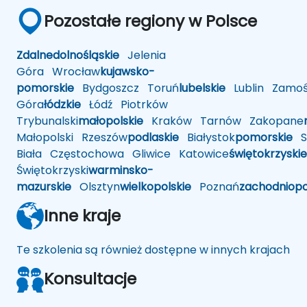
Pozostałe regiony w Polsce
Zdalne
dolnośląskie
Jelenia
Góra
Wrocław
kujawsko-
pomorskie
Bydgoszcz
Toruń
lubelskie
Lublin
Zamoś
Góra
łódzkie
Łódź
Piotrków
Trybunalski
małopolskie
Kraków
Tarnów
Zakopane
Małopolski
Rzeszów
podlaskie
Białystok
pomorskie
Sł
Biała
Częstochowa
Gliwice
Katowice
świętokrzyskie
Świętokrzyski
warminsko-
mazurskie
Olsztyn
wielkopolskie
Poznań
zachodniop
Inne kraje
Te szkolenia są również dostępne w innych krajach
Konsultacje