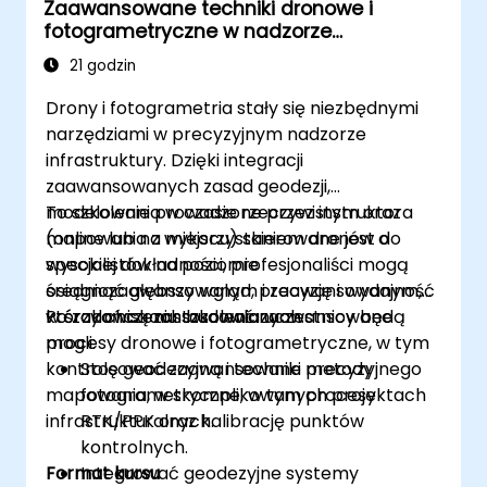
Zaawansowane techniki dronowe i
fotogrametryczne w nadzorze
infrastruktury
21 godzin
Drony i fotogrametria stały się niezbędnymi
narzędziami w precyzyjnym nadzorze
infrastruktury. Dzięki integracji
zaawansowanych zasad geodezji,
modelowania w czasie rzeczywistym oraz
To szkolenie prowadzone przez instruktora
mapowania z wykorzystaniem dronów o
(online lub na miejscu) skierowane jest do
wysokiej dokładności, profesjonaliści mogą
specjalistów na poziomie
osiągnąć głębszy wgląd, precyzję i wydajność
średniozaawansowanym i zaawansowanym,
w środowiskach budowlanych.
którzy chcą zastosować zaawansowane
Po zakończeniu szkolenia uczestnicy będą
procesy dronowe i fotogrametryczne, w tym
mogli:
kontrolę geodezyjną i techniki precyzyjnego
Stosować zaawansowane metody
mapowania, w skomplikowanych projektach
fotogrametryczne, w tym procesy
infrastrukturalnych.
RTK/PPK oraz kalibrację punktów
kontrolnych.
Format kursu
Integrować geodezyjne systemy