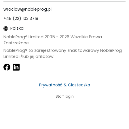
wroclaw@nobleprog.pl
+48 (22) 103 3718
Polska
NobleProg® Limited 2005 -
2026
Wszelkie Prawa
Zastrzeżone
NobleProg® to zarejestrowany znak towarowy NobleProg
Limited i/lub jej afiliatów.
Prywatność & Ciasteczka
Staff login