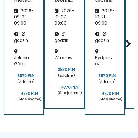
w
dronow
dronow
2026-
2026-
2026-
nadzorz
e i
e i
e
e
fotogra
fotogra
09-23
10-07
10-21
1
infrastr
metryc
metryc
09:00
09:00
09:00
0
uktury
zne w
zne w
21
21
21
w
nadzorz
nadzorz
budown
e
e
godzin
godzin
godzin
g
ictwie
infrastr
infrastr
i
uktury
uktury
Jelenia
Wrocław
Bydgosz
Góra
cz
3870 PLN
(Zdalne)
3870 PLN
3870 PLN
(Zdalne)
(Zdalne)
4770 PLN
(Stacjonarne)
4770 PLN
4770 PLN
(Stacjonarne)
(Stacjonarne)