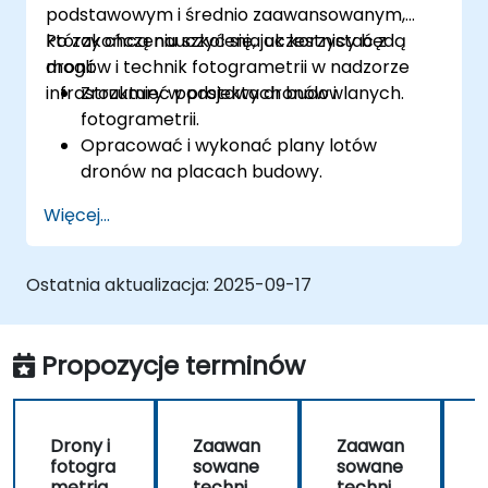
podstawowym i średnio zaawansowanym,
którzy chcą nauczyć się, jak korzystać z
Po zakończeniu szkolenia uczestnicy będą
dronów i technik fotogrametrii w nadzorze
mogli:
infrastruktury w projektach budowlanych.
Zrozumieć podstawy dronów i
fotogrametrii.
Opracować i wykonać plany lotów
dronów na placach budowy.
Wykonywać śledzenie fotogrametryczne i
Więcej...
tworzyć szczegółowe mapy oraz modele
3D.
Wykorzystywać dane fotogrametryczne
Ostatnia aktualizacja:
2025-09-17
do nadzoru infrastruktury i wykrywania
problemów.
Zastosować technologię dronów w celu
Propozycje terminów
poprawy bezpieczeństwa i efektywności
na placu budowy.
Drony i
Zaawan
Zaawan
fotogra
sowane
sowane
metria
techniki
techniki
t