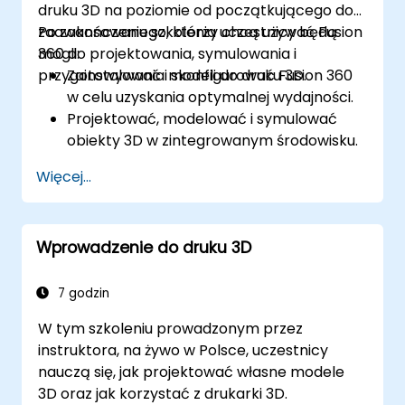
druku 3D na poziomie od początkującego do
zaawansowanego, którzy chcą używać Fusion
Po zakończeniu szkolenia uczestnicy będą
360 do projektowania, symulowania i
mogli:
przygotowywania modeli do druku 3D.
Zainstalować i skonfigurować Fusion 360
w celu uzyskania optymalnej wydajności.
Projektować, modelować i symulować
obiekty 3D w zintegrowanym środowisku.
Optymalizować i przygotowywać
Więcej...
projekty do procesu druku 3D.
Współpracować i udostępniać swoje
projekty, korzystając z możliwości chmury
Wprowadzenie do druku 3D
Fusion 360.
7 godzin
W tym szkoleniu prowadzonym przez
instruktora, na żywo w Polsce, uczestnicy
nauczą się, jak projektować własne modele
3D oraz jak korzystać z drukarki 3D.