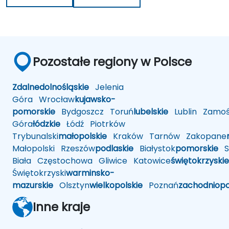
Pozostałe regiony w Polsce
Zdalne
dolnośląskie
Jelenia
Góra
Wrocław
kujawsko-
pomorskie
Bydgoszcz
Toruń
lubelskie
Lublin
Zamoś
Góra
łódzkie
Łódź
Piotrków
Trybunalski
małopolskie
Kraków
Tarnów
Zakopane
Małopolski
Rzeszów
podlaskie
Białystok
pomorskie
Sł
Biała
Częstochowa
Gliwice
Katowice
świętokrzyskie
Świętokrzyski
warminsko-
mazurskie
Olsztyn
wielkopolskie
Poznań
zachodniop
Inne kraje