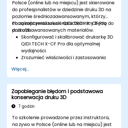
Polsce (online lub na miejscu) jest skierowane
do profesjonalistów w dziedzinie druku 3D na
poziomie średniozaawansowanym, którzy
chcą zoptymalizować QIDI TECH X-CF Pro do
Po zakończeniu szkolenia uczestnicy będą
druku zaawansowanych materiałów.
potrafili:
Skonfigurować i skalibrować drukarkę 3D
QIDI TECH X-CF Pro dla optymalnej
wydajności.
Zrozumieć właściwości i zastosowania
filamentów z włókna węglowego i nylonu.
Więcej...
Optymalizować ustawienia cięcia dla
złożonych wydruków 3D.
Identyfikować i rozwiązywać typowe
Zapobieganie błędom i podstawowa
problemy z drukiem.
konserwacja druku 3D
7 godzin
To szkolenie prowadzone przez instruktora,
na żywo w Polsce (online lub na miejscu) jest