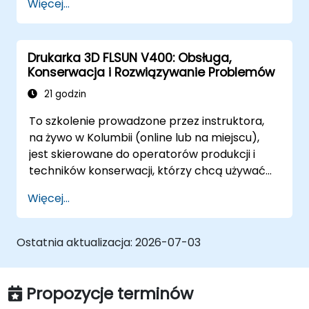
Więcej...
wytwarzania wydruków 3D od konfiguracji po
codzienną eksploatację.
Drukarka 3D FLSUN V400: Obsługa,
Konserwacja i Rozwiązywanie Problemów
21 godzin
To szkolenie prowadzone przez instruktora,
na żywo w Kolumbii (online lub na miejscu),
jest skierowane do operatorów produkcji i
techników konserwacji, którzy chcą używać
delta drukarki 3D FLSUN V400 do produkcji
Więcej...
niezawodnych części oraz samodzielnie
diagnozować i rozwiązywać typowe problemy
z drukarką.
Ostatnia aktualizacja:
2026-07-03
Propozycje terminów