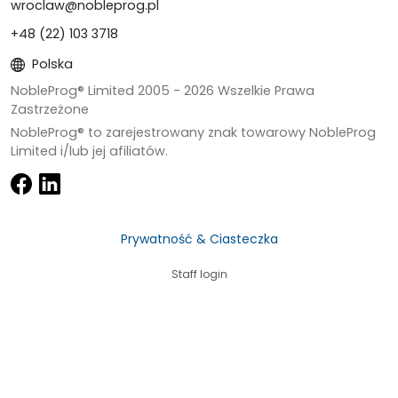
wroclaw@nobleprog.pl
+48 (22) 103 3718
Polska
NobleProg® Limited 2005 -
2026
Wszelkie Prawa
Zastrzeżone
NobleProg® to zarejestrowany znak towarowy NobleProg
Limited i/lub jej afiliatów.
Prywatność & Ciasteczka
Staff login