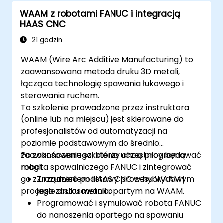
WAAM z robotami FANUC i integracją
HAAS CNC
21 godzin
WAAM (Wire Arc Additive Manufacturing) to
zaawansowana metoda druku 3D metali,
łącząca technologię spawania łukowego i
sterowania ruchem.
To szkolenie prowadzone przez instruktora
(online lub na miejscu) jest skierowane do
profesjonalistów od automatyzacji na
poziomie podstawowym do średnio
zaawansowanego, którzy chcą programować
Po zakończeniu szkolenia uczestnicy będą
robota spawalniczego FANUC i zintegrować
mogli:
go z urządzeniem HAAS CNC w hybrydowym
Zrozumieć podstawy procesu WAAM i
procesie druku metali opartym na WAAM.
jego zastosowania.
Programować i symulować robota FANUC
do nanoszenia opartego na spawaniu