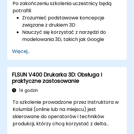
Po zakończeniu szkolenia uczestnicy będą
potrafili:
Zrozumieć podstawowe koncepcje
związane z drukiem 3D
Nauczyć się korzystać z narzędzi do
modelowania 3D, takich jak Google
SketchUp
Więcej...
Zaprojektować własny model 3D
Nauczyć się obsługiwać i kalibrować
drukarkę 3D
FLSUN V400 Drukarka 3D: Obsługa i
Wydrukować swój model 3D za pomocą
praktyczne zastosowanie
drukarki 3D
14 godzin
To szkolenie prowadzone przez instruktora w
Kolumbii (online lub na miejscu) jest
skierowane do operatorów i techników
produkcji, którzy chcą korzystać z delta
drukarki 3D FLSUN V400 w celu niezawodnego