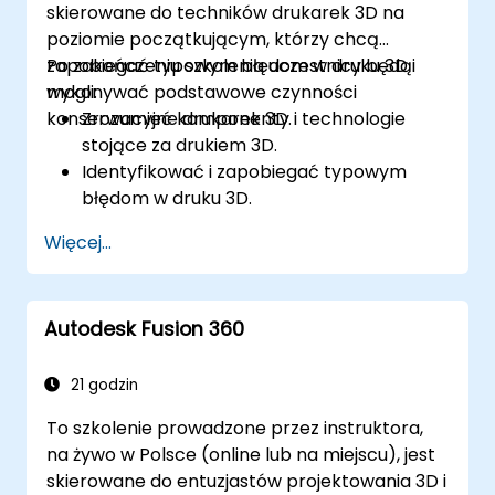
skierowane do techników drukarek 3D na
poziomie początkującym, którzy chcą
zapobiegać typowym błędom w druku 3D i
Po zakończeniu szkolenia uczestnicy będą
wykonywać podstawowe czynności
mogli:
konserwacyjne drukarek 3D.
Zrozumieć komponenty i technologie
stojące za drukiem 3D.
Identyfikować i zapobiegać typowym
błędom w druku 3D.
Wykonywać podstawowe czynności
Więcej...
konserwacyjne na drukarkach 3D.
Stosować techniki rozwiązywania
problemów związanych z drukiem.
Autodesk Fusion 360
21 godzin
To szkolenie prowadzone przez instruktora,
na żywo w Polsce (online lub na miejscu), jest
skierowane do entuzjastów projektowania 3D i