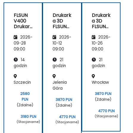
FLSUN
Drukark
Drukark
V400
a 3D
a 3D
Drukark
FLSUN
FLSUN
a 3D:
V400:
V400:
2026-
2026-
2026-
Obsług
Obsług
Obsług
a i
a,
a,
09-28
10-12
10-26
praktyc
Konser
Konser
09:00
09:00
09:00
zne
wacja i
wacja i
14
21
21
zastoso
Rozwiąz
Rozwiąz
wanie
ywanie
ywanie
godzin
godzin
godzin
Proble
Proble
mów
mów
Szczecin
Jelenia
Wrocław
Góra
2580
3870 PLN
PLN
(Zdalne)
3870 PLN
(Zdalne)
(Zdalne)
4770 PLN
(Stacjonarne)
3180 PLN
4770 PLN
(Stacjonarne)
(Stacjonarne)