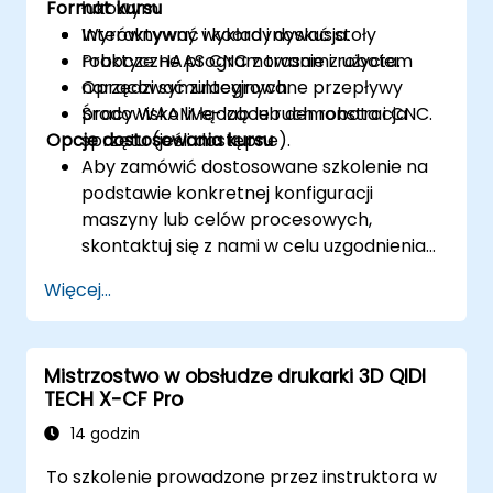
Format kursu
łukowym.
Wyrównywać i koordynować stoły
Interaktywny wykład i dyskusja.
robocze HAAS CNC z trasami robota.
Praktyczne programowanie z użyciem
Opracować zintegrowane przepływy
narzędzi symulacyjnych.
pracy WAAM łączące ruch robota i CNC.
Środowisko live-lab lub demonstracja
Opcje dostosowania kursu
sprzętu (jeśli dostępne).
Aby zamówić dostosowane szkolenie na
podstawie konkretnej konfiguracji
maszyny lub celów procesowych,
skontaktuj się z nami w celu uzgodnienia
szczegółów.
Więcej...
Mistrzostwo w obsłudze drukarki 3D QIDI
TECH X-CF Pro
14 godzin
To szkolenie prowadzone przez instruktora w