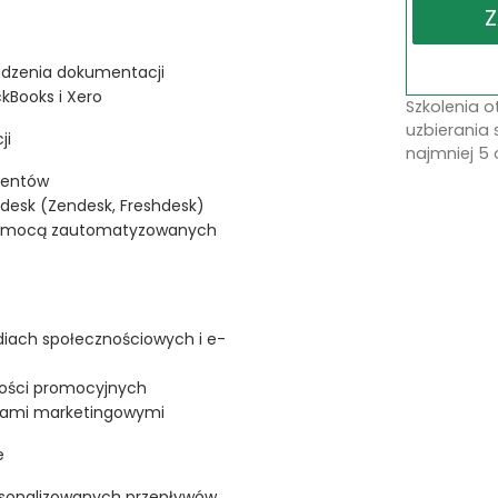
adzenia dokumentacji
kBooks i Xero
Szkolenia 
uzbierania 
ji
najmniej 5 
ientów
desk (Zendesk, Freshdesk)
 pomocą zautomatyzowanych
iach społecznościowych i e-
mości promocyjnych
rmami marketingowymi
e
personalizowanych przepływów