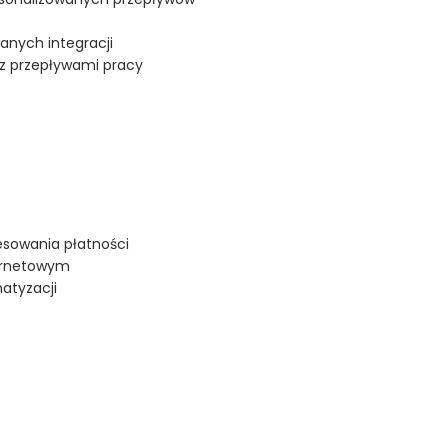
nych integracji
z przepływami pracy
sowania płatności
ternetowym
atyzacji