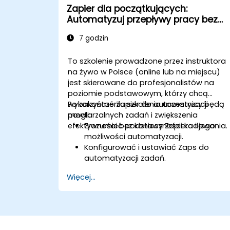
popularnymi aplikacjami.
Zapier dla początkujących:
Automatyzuj przepływy pracy bez
kodowania
7 godzin
To szkolenie prowadzone przez instruktora
na żywo w Polsce (online lub na miejscu)
jest skierowane do profesjonalistów na
poziomie podstawowym, którzy chcą
wykorzystać Zapier do automatyzacji
Po zakończeniu szkolenia uczestnicy będą
powtarzalnych zadań i zwiększenia
mogli:
efektywności bez konieczności kodowania.
Zrozumieć podstawy Zapiera i jego
możliwości automatyzacji.
Konfigurować i ustawiać Zaps do
automatyzacji zadań.
Integrować popularne narzędzia
Więcej...
biznesowe z Zapierem.
Zarządzać i optymalizować
zautomatyzowane przepływy pracy.