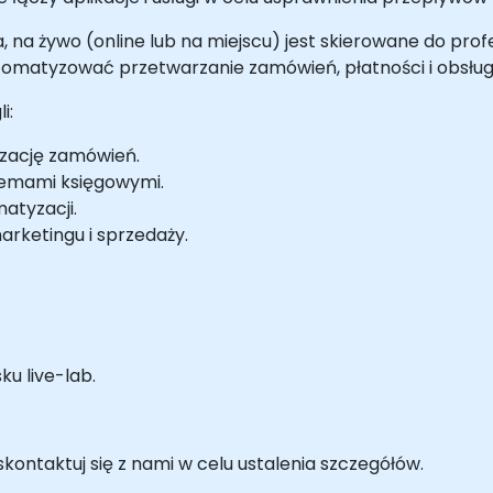
a, na żywo (online lub na miejscu) jest skierowane do p
atyzować przetwarzanie zamówień, płatności i obsługę k
i:
izację zamówień.
temami księgowymi.
atyzacji.
rketingu i sprzedaży.
u live-lab.
ontaktuj się z nami w celu ustalenia szczegółów.