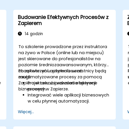
Budowanie Efektywnych Procesów z
Zapierem
14 godzin
To szkolenie prowadzone przez instruktora
na żywo w Polsce (online lub na miejscu)
jest skierowane do profesjonalistów na
poziomie średniozaawansowanym, którzy
chcą tworzyć i optymalizować
Po zakończeniu szkolenia uczestnicy będą
zautomatyzowane procesy za pomocą
mogli:
w
Zapiera w celu usprawnienia operacji
Projektować i wdrażać efektywne
biznesowych.
procesy w Zapierze.
Integrować wiele aplikacji biznesowych
w celu płynnej automatyzacji.
Optymalizować wydajność Zapów i
Więcej...
rozwiązywać typowe problemy.
Skalować automatyzację procesów,
j
aby sprostać potrzebom biznesowym.