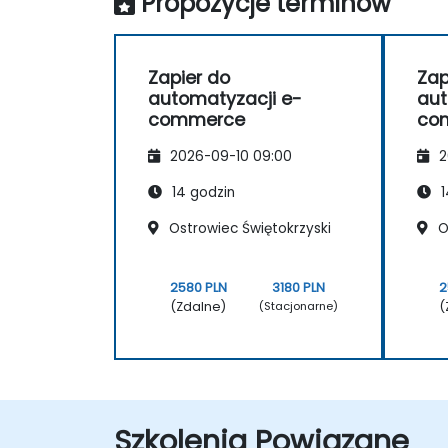
Propozycje terminów
Zapier do
Zap
automatyzacji e-
aut
commerce
co
2026-09-10 09:00
2
14 godzin
1
Ostrowiec Świętokrzyski
O
2580 PLN
3180 PLN
2
(Zdalne)
(
(Stacjonarne)
Szkolenia Powiązane