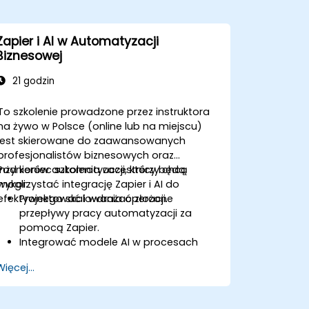
Zapier i AI w Automatyzacji
Biznesowej
21 godzin
To szkolenie prowadzone przez instruktora
na żywo w Polsce (online lub na miejscu)
jest skierowane do zaawansowanych
profesjonalistów biznesowych oraz
inżynierów automatyzacji, którzy chcą
Pod koniec szkolenia uczestnicy będą
wykorzystać integrację Zapier i AI do
mogli:
efektywnego skalowania operacji.
Projektować i wdrażać złożone
przepływy pracy automatyzacji za
pomocą Zapier.
Integrować modele AI w procesach
biznesowych w celu uzyskania
Więcej...
predykcyjnych wniosków.
Optymalizować operacje poprzez
automatyzację zadań na wielu