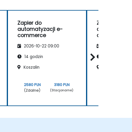
Zapier do
Zapier do
automatyzacji e-
automatyzacj
commerce
commerce
2026-10-22 09:00
2026-11-05 09
14 godzin
14 godzin
Koszalin
Szczecin
2580 PLN
3180 PLN
2580 PLN
(Zdalne)
(Zdalne)
(Stacjonarne)
(