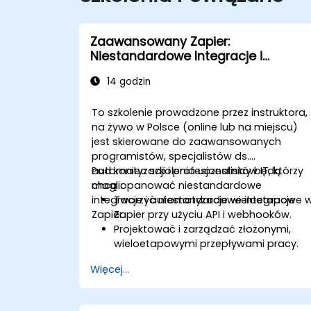
Zaawansowany Zapier:
Niestandardowe Integracje i
Automatyzacje Wieloetapowe
14 godzin
To szkolenie prowadzone przez instruktora,
na żywo w Polsce (online lub na miejscu)
jest skierowane do zaawansowanych
programistów, specjalistów ds.
automatyzacji i profesjonalistów IT, którzy
Pod koniec szkolenia uczestnicy będą
chcą opanować niestandardowe
mogli:
integracje i automatyzacje wieloetapowe 
Tworzyć niestandardowe integracje
Zapier.
Zapier przy użyciu API i webhooków.
Projektować i zarządzać złożonymi,
wieloetapowymi przepływami pracy.
Optymalizować i debugować
Więcej...
zaawansowane przepływy
automatyzacji.
Integrować Zapier z własnymi lub mnie