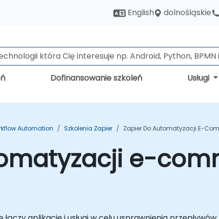
dolnośląskie
English
eń
Dofinansowanie szkoleń
Usługi
rkflow Automation
Szkolenia Zapier
Zapier Do Automatyzacji E-Com
tomatyzacji e-com
re łączy aplikacje i usługi w celu usprawnienia przepływó