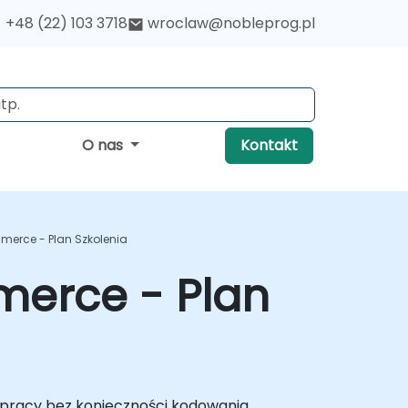
+48 (22) 103 3718
wroclaw@nobleprog.pl
O nas
Kontakt
merce - Plan Szkolenia
merce - Plan
w pracy bez konieczności kodowania.