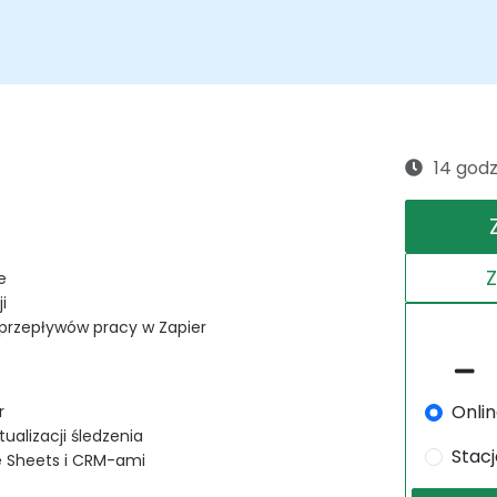
14 godz
e
i
 przepływów pracy w Zapier
Onli
r
alizacji śledzenia
Stac
 Sheets i CRM-ami