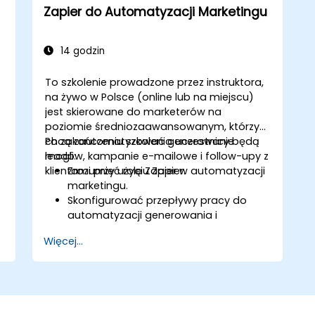
Zapier do Automatyzacji Marketingu
14 godzin
To szkolenie prowadzone przez instruktora,
na żywo w Polsce (online lub na miejscu)
jest skierowane do marketerów na
poziomie średniozaawansowanym, którzy
chcą zautomatyzować generowanie
Po zakończeniu szkolenia uczestnicy będą
leadów, kampanie e-mailowe i follow-upy z
mogli:
klientami przy użyciu Zapier.
Zrozumieć rolę Zapier w automatyzacji
marketingu.
Skonfigurować przepływy pracy do
automatyzacji generowania i
pielęgnacji leadów.
Więcej...
Integrować narzędzia marketingowe,
takie jak CRM, platformy e-mailowe i
narzędzia analityczne.
Optymalizować i rozwiązywać
problemy z przepływami