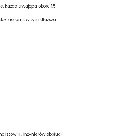
e, każda trwająca około 1,5
dzy sesjami, w tym dłuższa
alistów IT, inżynierów obsługi