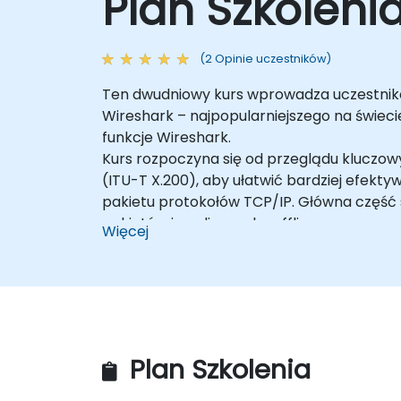
Plan Szkoleni
(2 Opinie uczestników)
Ten dwudniowy kurs wprowadza uczestnikó
Wireshark – najpopularniejszego na świec
funkcje Wireshark.
Kurs rozpoczyna się od przeglądu kluczow
(ITU-T X.200), aby ułatwić bardziej efek
pakietu protokołów TCP/IP. Główna część
pakietów i analizy ruchu offline.
Więcej
Celem analizy jest:
• identyfikacja i rozwiązywanie problemów
• weryfikacja komunikacji między węzłami 
• oraz proaktywne wykrywanie i zapobie
Szczegółowe wykłady są wspierane liczny
zawierających rzeczywiste wzorce ruchu 
Plan Szkolenia
komputerowych.