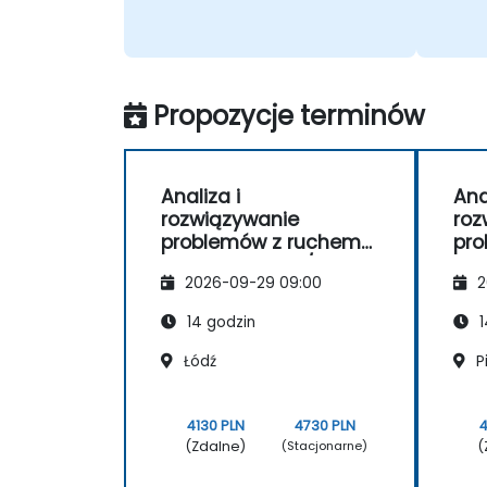
Propozycje terminów
Analiza i
Ana
rozwiązywanie
roz
problemów z ruchem
pro
sieciowym TCP/IP za
sie
2026-09-29 09:00
2
pomocą Wireshark
pom
14 godzin
1
Łódź
P
4130 PLN
4730 PLN
4
(Zdalne)
(
(Stacjonarne)