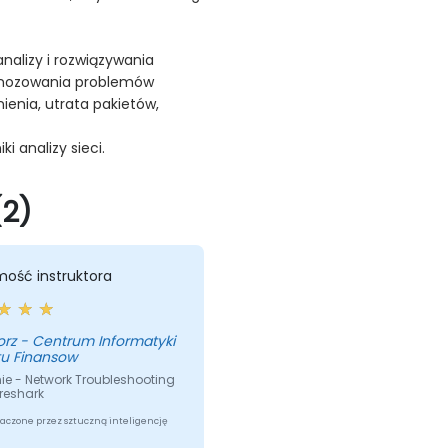
nalizy i rozwiązywania
gnozowania problemów
ienia, utrata pakietów,
i analizy sieci.
(2)
mość instruktora
nformatyki
tu Finansow
ie - Network Troubleshooting
reshark
aczone przez sztuczną inteligencję