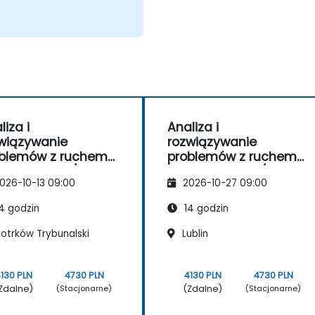
liza i
Analiza i
wiązywanie
rozwiązywanie
blemów z ruchem
problemów z ruchem
ciowym TCP/IP za
sieciowym TCP/IP za
026-10-13 09:00
2026-10-27 09:00
ocą Wireshark
pomocą Wireshark
4 godzin
14 godzin
iotrków Trybunalski
Lublin
130 PLN
4730 PLN
4130 PLN
4730 PLN
Zdalne)
(Zdalne)
(Stacjonarne)
(Stacjonarne)