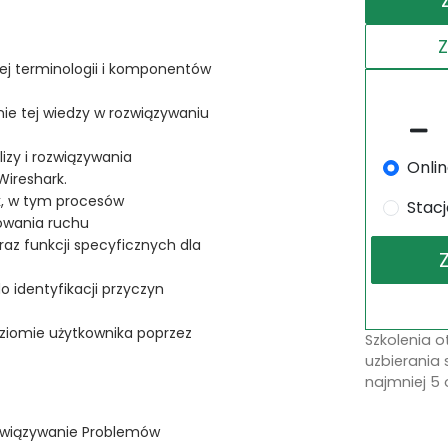
ej terminologii i komponentów
ie tej wiedzy w rozwiązywaniu
izy i rozwiązywania
Onli
Wireshark.
rk, w tym procesów
Stac
owania ruchu
oraz funkcji specyficznych dla
 identyfikacji przyczyn
oziomie użytkownika poprzez
Szkolenia 
uzbierania 
najmniej 5 
Rozwiązywanie Problemów