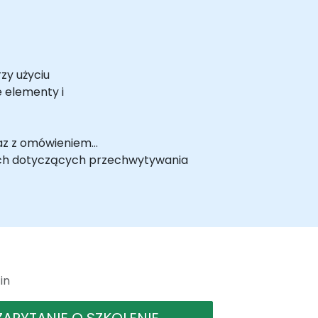
zy użyciu
 elementy i
raz z omówieniem
kach dotyczących przechwytywania
 przykładowych plikach przechwytywania
edzę na temat współczesnych sieci
in
ZAPYTANIE O SZKOLENIE