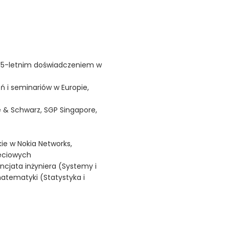
d 15-letnim doświadczeniem w
ń i seminariów w Europie,
de & Schwarz, SGP Singapore,
kie w Nokia Networks,
ieciowych
encjata inżyniera (Systemy i
atematyki (Statystyka i