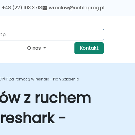
+48 (22) 103 3718
wroclaw@nobleprog.pl
O nas
Kontakt
P/IP Za Pomocą Wireshark - Plan Szkolenia
mów z ruchem
reshark -