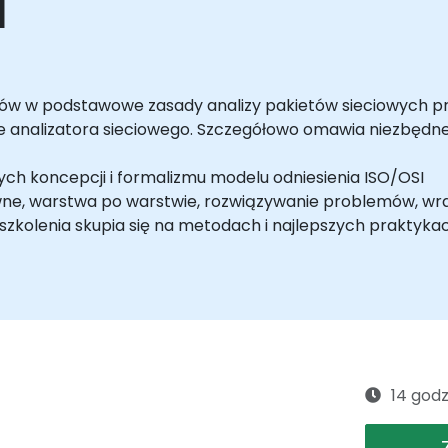
a
w w podstawowe zasady analizy pakietów sieciowych pr
ie analizatora sieciowego. Szczegółowo omawia niezbędne
ych koncepcji i formalizmu modelu odniesienia ISO/OSI
tywne, warstwa po warstwie, rozwiązywanie problemów, w
 szkolenia skupia się na metodach i najlepszych prakty
 związanych z określonymi usługami i protokołami,
na każdej warstwie OSI,
ganie potencjalnym problemom.
mi przykładami i praktycznymi ćwiczeniami opartymi na
sieciowego. Uczestnicy powinni posiadać podstawową wi
14 godz