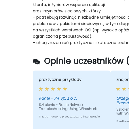
klienta, inżynierów wsparcia aplikacji
oraz inżynierów sieciowych, którzy:
- potrzebują rozwinąć niezbędne umiejętności a
problemów z pakietami sieciowymi, w tym dia
na wszystkich warstwach OSI (np. wysokie opóźn
ograniczona przepustowość),
- chcą zrozumieć praktyczne i skuteczne technik
Opinie uczestników 
praktyczne przykłady
znajo
Kamil - P4 Sp. z o.o.
Grzegorz - Centrum I
Resor
Szkolenie - Basic Network
Troubleshooting Using Wireshark
Szkolen
with Wi
Przetłumaczone przez sztuczną inteligencję
Przetłum