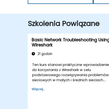
Szkolenia Powiązane
Basic Network Troubleshooting Usin
Wireshark
21 godzin
Ten kurs stanowi praktyczne wprowadzeni
do korzystania z Wireshark w celu
podstawowego rozwiązywania problemów
sieciowych w małych i średnich sieciach.
Uczestnicy uczą się przechwytywania
Więcej...
pakietów, stosowania filtrów
przechwytywania i wyświetlania oraz
analizy statystyk, czasu, przepustowości,
opóźnień i utraty pakietów. Szkolenie ma