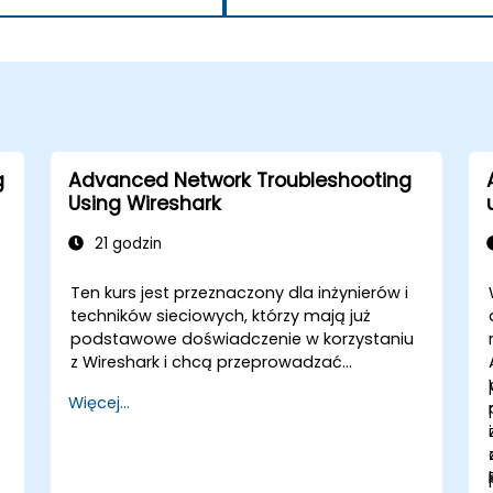
g
Advanced Network Troubleshooting
Using Wireshark
21 godzin
e
Ten kurs jest przeznaczony dla inżynierów i
techników sieciowych, którzy mają już
podstawowe doświadczenie w korzystaniu
z Wireshark i chcą przeprowadzać
zaawansowaną analizę ruchu sieciowego.
Więcej...
Uczestnicy nauczą się rozwiązywać
problemy związane z wydajnością,
aplikacjami i bezpieczeństwem – w tym
VoIP, DNS, bazy danych i ataki sieciowe –