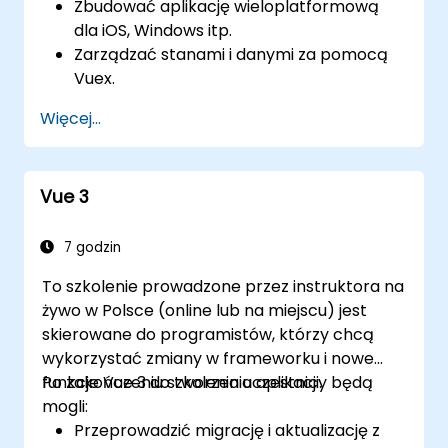
Zbudować aplikację wieloplatformową
dla iOS, Windows itp.
Zarządzać stanami i danymi za pomocą
Vuex.
Tworzyć aplikację backendową z
Więcej...
Firebase.
Vue 3
7 godzin
To szkolenie prowadzone przez instruktora na
żywo w Polsce (online lub na miejscu) jest
skierowane do programistów, którzy chcą
wykorzystać zmiany w frameworku i nowe
funkcje Vue 3 do tworzenia aplikacji.
Po zakończeniu szkolenia uczestnicy będą
mogli:
Przeprowadzić migrację i aktualizację z