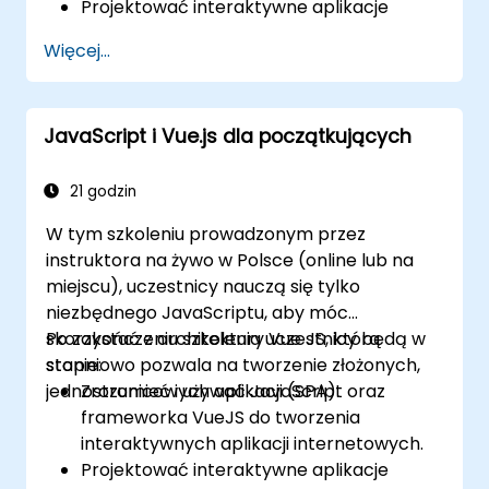
Projektować interaktywne aplikacje
internetowe, które efektywnie reagują na
Więcej...
zdarzenia użytkownika.
Pisać modułowy i wielokrotnego użytku
kod.
JavaScript i Vue.js dla początkujących
Stopniowo przekształcać widok w
pełnoprawną jednostronicową aplikację.
Integrować VueJS z istniejącą stroną
21 godzin
internetową.
W tym szkoleniu prowadzonym przez
Wykorzystywać ekosystem Vue do
instruktora na żywo w Polsce (online lub na
rozszerzenia możliwości frameworka.
miejscu), uczestnicy nauczą się tylko
niezbędnego JavaScriptu, aby móc
skorzystać z architektury Vue JS, która
Po zakończeniu szkolenia uczestnicy będą w
stopniowo pozwala na tworzenie złożonych,
stanie:
jednostronicowych aplikacji (SPA).
Zrozumieć i używać JavaScript oraz
frameworka VueJS do tworzenia
interaktywnych aplikacji internetowych.
Projektować interaktywne aplikacje