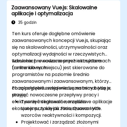
Zaawansowany Vue.js: Skalowalne
aplikacje i optymalizacja
35 godzin
Ten kurs oferuje dogłębne omówienie
zaawansowanych koncepcji Vue.js, skupiając
się na skalowalności, utrzymywalności oraz
optymalizacji wydajności w rzeczywistych
warunkach w nowoczesnych ekosystemach
Szkolenie prowadzone przez instruktora
frontendowych.
(online lub na miejscu) jest skierowane do
programistów na poziomie średnio
zaawansowanym i zaawansowanym, którzy
chcą pogłębić swoją wiedzę na temat Vue.js,
Po zakończeniu szkolenia uczestnicy będą w
przyjąć nowoczesne przepływy pracy i
stanie:
efektywnie integrować narzędzia
Tworzyć skalowalne, modułowe aplikacje
ekosystemu, takie jak Pinia, Quasar i Vite.
Vue.js przy użyciu zaawansowanych
wzorców reaktywności i kompozycji.
Projektować i zarządzać złożonymi