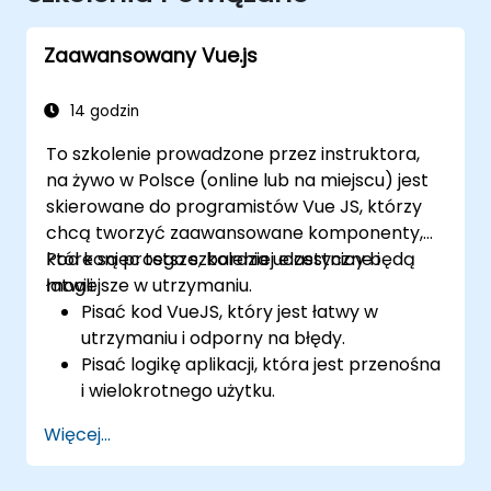
Zaawansowany Vue.js
14 godzin
To szkolenie prowadzone przez instruktora,
na żywo w Polsce (online lub na miejscu) jest
skierowane do programistów Vue JS, którzy
chcą tworzyć zaawansowane komponenty,
które są prostsze, bardziej elastyczne i
Pod koniec tego szkolenia uczestnicy będą
łatwiejsze w utrzymaniu.
mogli:
Pisać kod VueJS, który jest łatwy w
utrzymaniu i odporny na błędy.
Pisać logikę aplikacji, która jest przenośna
i wielokrotnego użytku.
Tworzyć dostosowane komponenty i
Więcej...
widżety, unikając niepotrzebnej
złożoności.