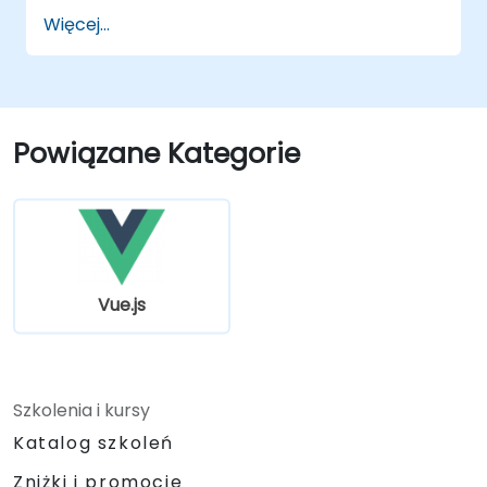
internetowe, które efektywnie reagują na
Więcej...
zdarzenia użytkownika.
Pisać modułowy i wielokrotnie używany
kod.
Stopniowo rozwijać widok w pełnoprawną
jednostronicową aplikację.
Powiązane Kategorie
Vue.js
Szkolenia i kursy
Katalog szkoleń
Zniżki i promocje