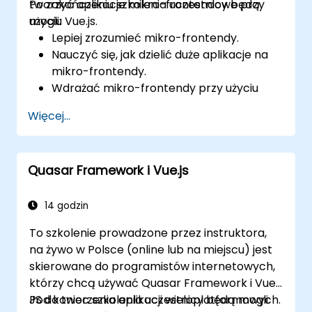
tworzyć aplikacje mikro-frontendowe przy
Po zakończeniu szkolenia uczestnicy będą
użyciu Vue.js.
mogli:
Lepiej zrozumieć mikro-frontendy.
Nauczyć się, jak dzielić duże aplikacje na
mikro-frontendy.
Wdrażać mikro-frontendy przy użyciu
różnych podejść.
Więcej...
Tworzyć aplikacje mikro-frontendowe z
Vue.js.
Quasar Framework i Vue.js
14 godzin
To szkolenie prowadzone przez instruktora,
na żywo w Polsce (online lub na miejscu) jest
skierowane do programistów internetowych,
którzy chcą używać Quasar Framework i Vue
JS do tworzenia aplikacji wieloplatformowych.
Pod koniec szkolenia uczestnicy będą mogli: