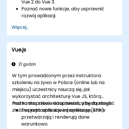
Vue 2 do Vue 3.
Poznać nowe funkcje, aby usprawnić
rozwój aplikacji.
Testować i używać Vue 3 do budowania
Więcej...
łatwych w utrzymaniu i niezawodnych
aplikacji.
Vue.js
21 godzin
W tym prowadzonym przez instruktora
szkoleniu na żywo w Polsce (online lub na
miejscu) uczestnicy nauczą się, jak
wykorzystać architekturę Vue JS, którą
można stopniowo adoptować, aby zbudować
Pod koniec szkolenia uczestnicy będą mogli:
złożoną jednostronicową aplikację (SPA).
Tworzyć aplikacje internetowe, które
przetwarzają i renderują dane
warunkowo.