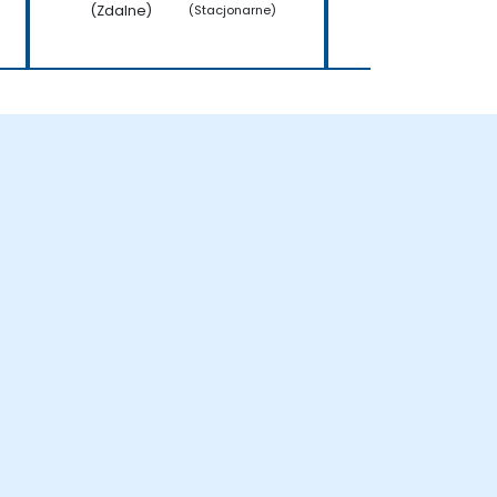
(Zdalne)
(Zdalne)
(Stacjonarne)
(