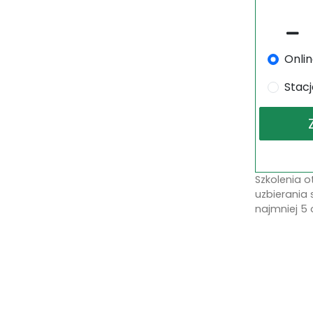
Onli
Stac
Szkolenia 
uzbierania 
najmniej 5 