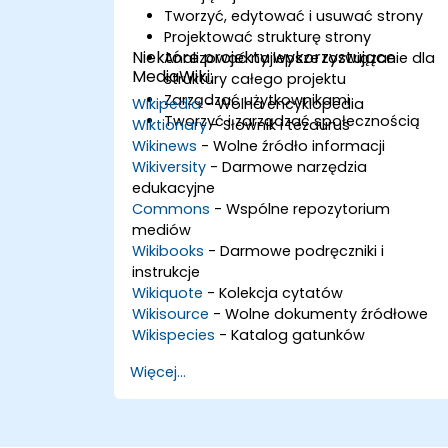
Tworzyć, edytować i usuwać strony
Projektować strukturę strony
Niektóre projekty wykorzystujące
Analizować najlepsze rozwiązanie dla
MediaWiki:
struktury całego projektu
Zarządzać użytkownikami
Wikipedia
- Wolna encyklopedia
Tworzyć i zarządzać społecznością
Wiktionary
- Słownik i tezaurus
Wikinews
- Wolne źródło informacji
Wikiversity
- Darmowe narzędzia
edukacyjne
Commons
- Wspólne repozytorium
mediów
Wikibooks
- Darmowe podręczniki i
instrukcje
Wikiquote
- Kolekcja cytatów
Wikisource
- Wolne dokumenty źródłowe
Wikispecies
- Katalog gatunków
Więcej...