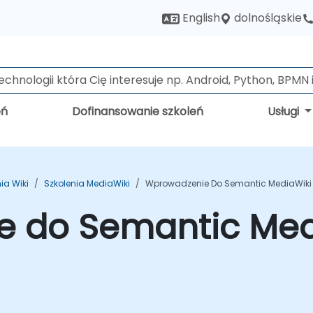
dolnośląskie
English
eń
Dofinansowanie szkoleń
Usługi
ia Wiki
Szkolenia MediaWiki
Wprowadzenie Do Semantic MediaWiki -
 do Semantic Medi