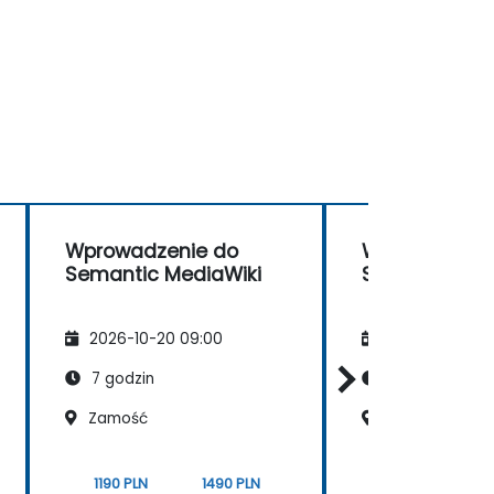
Wprowadzenie do
Wprowadzeni
Semantic MediaWiki
Semantic Med
2026-10-20 09:00
2026-11-03 09
7 godzin
7 godzin
Zamość
Zielona Góra
1190 PLN
1490 PLN
1190 PLN