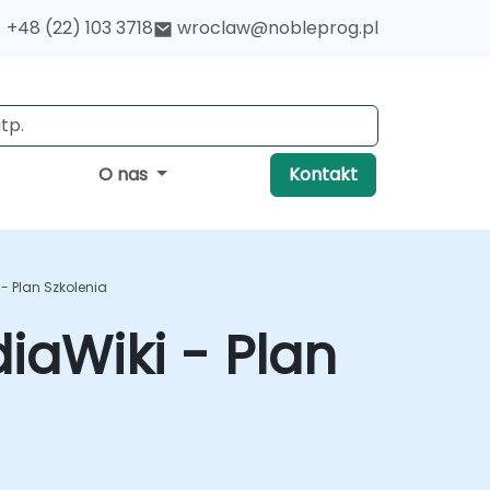
+48 (22) 103 3718
wroclaw@nobleprog.pl
O nas
Kontakt
 Plan Szkolenia
aWiki - Plan