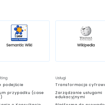
Semantic Wiki
Wikipedia
ting
Usługi
e podejście
Transformacja cyfrow
ium przypadku (case
Zarządzanie usługami
y)
edukacyjnymi
Platforma do prowadz
anie o Konsultacje