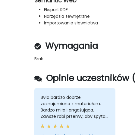
Semantic Web
Eksport RDF
Narzędzia zewnętrzne
Importowanie słownictwa
Wymagania
Brak.
Opinie uczestników (
Była bardzo dobrze
zaznajomiona z materiałem.
Bardzo miła i angażująca.
Zawsze robi przerwy, aby spytać,
czy są jakieś pytania lub
wyjaśnienia.