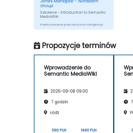
Jones Manlapaz - Nordstern
Group
Szkolenie - Introduction to Semantic
MediaWiki
Przetłumaczone przez sztuczną inteligencję
Propozycje terminów
Wprowadzenie do
Wp
Semantic MediaWiki
Sem
2026-09-08 09:00
2
7 godzin
7
Łódź
P
1190 PLN
1490 PLN