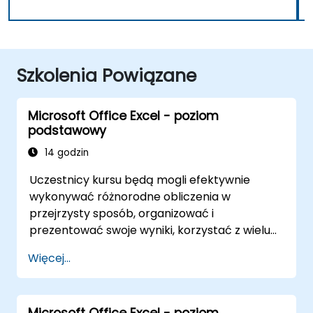
Szkolenia Powiązane
Microsoft Office Excel - poziom
podstawowy
14 godzin
Uczestnicy kursu będą mogli efektywnie
wykonywać różnorodne obliczenia w
przejrzysty sposób, organizować i
prezentować swoje wyniki, korzystać z wielu
mechanizmów ułatwiających i
Więcej...
przyspieszających tworzenie arkuszy
kalkulacyjnych, a także zabezpieczać
obliczenia i ich wyniki przed osobami
Microsoft Office Excel - poziom