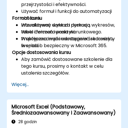
przejrzystości i efektywności.
Używać formuł i funkcji do automatyzacji
Format kursu
obliczeń.
Wizualizować dane za pomocą wykresów,
Interaktywny wykład i dyskusja.
tabel i formatowania warunkowego.
Wiele ćwiczeń i praktyki.
Współpracować i udostępniać skoroszyty
Praktyczna implementacja w środowisku
w sposób bezpieczny w Microsoft 365.
live-lab.
Opcje dostosowania kursu
Aby zamówić dostosowane szkolenie dla
tego kursu, prosimy o kontakt w celu
ustalenia szczegółów.
Więcej...
Microsoft Excel (Podstawowy,
Średniozaawansowany i Zaawansowany)
28 godzin