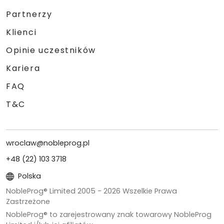
Partnerzy
Klienci
Opinie uczestników
Kariera
FAQ
T&C
wroclaw@nobleprog.pl
+48 (22) 103 3718
Polska
NobleProg® Limited 2005 -
2026
Wszelkie Prawa
Zastrzeżone
NobleProg® to zarejestrowany znak towarowy NobleProg