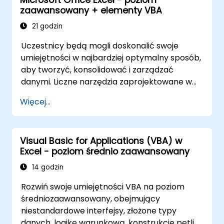
nieuprawnionymi.
zaawansowany + elementy VBA
21 godzin
Uczestnicy będą mogli doskonalić swoje
umiejętności w najbardziej optymalny sposób,
aby tworzyć, konsolidować i zarządzać
danymi. Liczne narzędzia zaprojektowane w
celu usprawnienia pracy często znacząco
Więcej...
skracają czas wykonywanych dotychczas
czynności i mogą pomóc w zaprojektowaniu
aplikacji, która mogłaby wykonywać nowe
Visual Basic for Applications (VBA) w
zadania.
Excel - poziom średnio zaawansowany
14 godzin
Rozwiń swoje umiejętności VBA na poziom
średniozaawansowany, obejmujący
niestandardowe interfejsy, złożone typy
danych, logikę warunkową, konstrukcje pętli