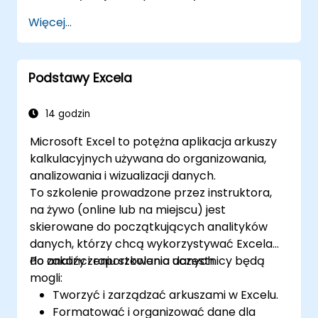
szeroko stosowany w różnych dziedzinach, od
raportów. Kurs obejmuje podstawowe zasady
Więcej...
biznesu po naukę i edukację. Jego
funkcji finansowych, wyszukiwania INDEX-
wszechstronne funkcje umożliwiają analizę
MATCH, zapytań do baz danych, tabel
danych, tworzenie raportów, budżetów,
przestawnych, wykresów przestawnych oraz
harmonogramów, zarządzanie danymi i wiele
Podstawy Excela
integracji danych zewnętrznych. Zagłębia się
innych zastosowań.
w narzędzia takie jak Goal Seek, Solver,
Analysis ToolPak oraz makra VBA do
14 godzin
automatyzacji powtarzalnych procesów.
Microsoft Excel to potężna aplikacja arkuszy
Pomaga profesjonalistom przekształcać
kalkulacyjnych używana do organizowania,
surowe dane w użyteczne wnioski finansowe i
analizowania i wizualizacji danych.
dokładne prognozy wspierające planowanie
To szkolenie prowadzone przez instruktora,
strategiczne.
na żywo (online lub na miejscu) jest
skierowane do początkujących analityków
danych, którzy chcą wykorzystywać Excela
do analizy i raportowania danych.
Po zakończeniu szkolenia uczestnicy będą
mogli:
Tworzyć i zarządzać arkuszami w Excelu.
Formatować i organizować dane dla