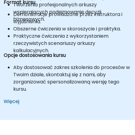
Format kursu
Tworzenia profesjonalnych arkuszy
wspierających podejmowanie decyzji
Demonstracje prowadzone przez instruktora i
biznesowych.
wyjaśnienia.
Obszerne ćwiczenia w skoroszycie i praktyka.
Praktyczne ćwiczenia z wykorzystaniem
rzeczywistych scenariuszy arkuszy
kalkulacyjnych.
Opcje dostosowania kursu
Aby dostosować zakres szkolenia do procesów w
Twoim dziale, skontaktuj się z nami, aby
zorganizować spersonalizowaną wersję tego
kursu.
Więcej