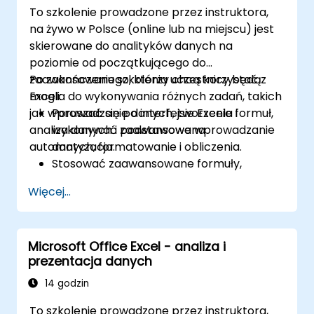
To szkolenie prowadzone przez instruktora,
na żywo w Polsce (online lub na miejscu) jest
skierowane do analityków danych na
poziomie od początkującego do
zaawansowanego, którzy chcą korzystać z
Po zakończeniu szkolenia uczestnicy będą
Excela do wykonywania różnych zadań, takich
mogli:
jak wprowadzanie danych, tworzenie formuł,
Poruszać się po interfejsie Excela i
analiza danych i zaawansowana
wykonywać podstawowe wprowadzanie
automatyzacja.
danych, formatowanie i obliczenia.
Stosować zaawansowane formuły,
funkcje i formatowanie warunkowe do
Więcej...
analizy danych.
Tworzyć i zarządzać tabelami
przestawnymi oraz wykresami do
Microsoft Office Excel - analiza i
wizualizacji danych.
prezentacja danych
Korzystać z narzędzi takich jak Power
Query, Power Pivot i przeprowadzać
14 godzin
analizy danych.
To szkolenie prowadzone przez instruktora,