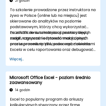
21 godzin
danych oraz obsługi obiektów graficznych.
To szkolenie prowadzone przez instruktora na
Idealne dla analityków biznesowych,
żywo w Polsce (online lub na miejscu) jest
księgowych, osób zajmujących się
skierowane do analityków na poziomie
przetwarzaniem danych oraz pracowników
podstawowym, którzy chcą wykorzystać
biurowych, którzy chcą podnieść swoje
Excel VBA do automatyzacji powtarzalnych
Po zakończeniu szkolenia uczestnicy będą
umiejętności w Excelu z poziomu
zadań, czyszczenia i transformacji danych
mogli: nagrywać i edytować makra, pisać
średniozaawansowanego do eksperckiego.
oraz usprawnienia procesów raportowania.
proste procedury VBA, pracować z obiektami
Zwiększ swoje możliwości analizy danych,
Excela w celu raportowania oraz debugować
usprawnij przepływy pracy związane z
podstawowe rozwiązania automatyzacyjne.
raportowaniem i odkryj pełną moc Microsoft
Więcej...
Excel, aby podejmować lepsze decyzje i
zwiększać produktywność w pracy.
Microsoft Office Excel - poziom średnio
zaawansowany
14 godzin
Excel to popularny program do arkuszy
kalkulacyjnych stworzony przez firmę