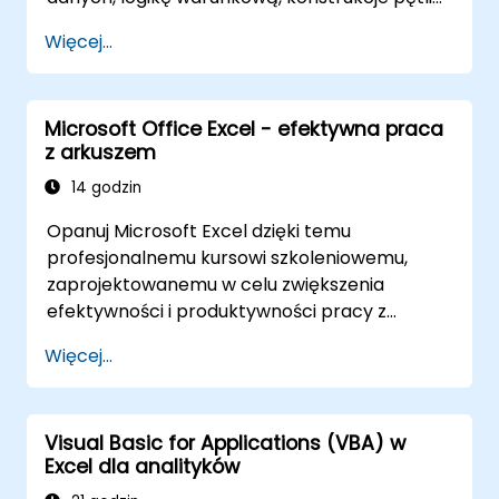
oraz profesjonalne techniki debugowania. Ten
Więcej...
praktyczny kurs VBA w Excelu uczy solidnej
obsługi błędów, optymalizacji wydajności,
tworzenia formularzy VBA UserForms oraz
Microsoft Office Excel - efektywna praca
automatyzacji przepływu pracy poprzez
z arkuszem
ćwiczenia oparte na rzeczywistych
scenariuszach — przechodząc od
14 godzin
podstawowych makr do zaawansowanych
Opanuj Microsoft Excel dzięki temu
rozwiązań automatyzacyjnych dla analityków
profesjonalnemu kursowi szkoleniowemu,
danych, specjalistów raportowania oraz
zaprojektowanemu w celu zwiększenia
użytkowników biznesowych poszukujących
efektywności i produktywności pracy z
zaawansowanych możliwości arkuszy
arkuszami kalkulacyjnymi. Naucz się
kalkulacyjnych.
Więcej...
niezbędnych umiejętności, w tym edycji
arkuszy, zarządzania skoroszytami, tworzenia
złożonych formuł za pomocą potężnych
Visual Basic for Applications (VBA) w
funkcji, formatowania komórek, tworzenia
Excel dla analityków
profesjonalnych wykresów i diagramów,
pracy z tabelami przestawnymi i listami