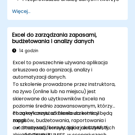
wartościowe wnioski przy użyciu
Więcej...
zaawansowanych technik arkuszy
kalkulacyjnych.
Współpracować w czasie rzeczywistym,
Excel do zarządzania zapasami,
korzystając z Google Sheets, aby
budżetowania i analizy danych
zapewnić płynną pracę zespołową.
Tworzyć wielokrotnie używane szablony
14 godzin
do raportowania, śledzenia i zarządzania
Excel to powszechnie używana aplikacja
projektami.
arkuszowa do organizacji, analizy i
automatyzacji danych.
To szkolenie prowadzone przez instruktora,
na żywo (online lub na miejscu) jest
skierowane do użytkowników Excela na
poziomie średnio zaawansowanym, którzy
chcą wykorzystać Excela do kontroli
Po zakończeniu szkolenia uczestnicy będą
zapasów, budżetowania, raportowania i
mogli:
automatyzacji, korzystając z rzeczywistych
Stosować formuły, takie jak SUMIF, IF,
zbiorów danych.
VLOOKUP i SUMIFS, w scenariuszach