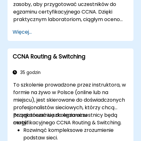
zasoby, aby przygotować uczestników do
egzaminu certyfikacyjnego CCNA. Dzięki
praktycznym laboratoriom, ciągłym ocenom
oraz znaczącym oszczędnościom na
Więcej...
kosztach certyfikacji, kurs ten został
zaprojektowany, aby wspierać uczestników w
osiąganiu ich celów związanych z certyfikacją
CCNA Routing & Switching
sieciową.
35 godzin
To szkolenie prowadzone przez instruktora, w
formie na żywo w Polsce (online lub na
miejscu), jest skierowane do doświadczonych
profesjonalistów sieciowych, którzy chcą
przygotować się do egzaminu
Po zakończeniu szkolenia uczestnicy będą
certyfikacyjnego CCNA Routing & Switching.
mogli:
Rozwinąć kompleksowe zrozumienie
podstaw sieci.