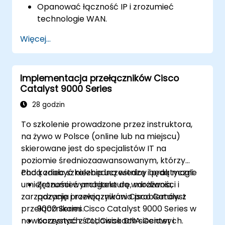
Opanować łączność IP i zrozumieć
technologie WAN.
Zabezpieczyć urządzenia sieciowe za
Więcej...
pomocą list kontroli dostępu (ACL), VPN i
innych protokołów bezpieczeństwa, aby
zapobiec nieautoryzowanemu dostępowi i
Implementacja przełączników Cisco
zagrożeniom.
Catalyst 9000 Series
Przygotować się do egzaminu
certyfikacyjnego CCNA Routing &
28 godzin
Switching.
To szkolenie prowadzone przez instruktora,
na żywo w Polsce (online lub na miejscu)
skierowane jest do specjalistów IT na
poziomie średniozaawansowanym, którzy
chcą zdobyć niezbędną wiedzę i praktyczne
Pod koniec szkolenia uczestnicy będą mogli:
umiejętności wymagane do wdrażania,
Zrozumieć architekturę, możliwości i
zarządzania i rozwiązywania problemów z
pozycję przełączników Cisco Catalyst
przełącznikami Cisco Catalyst 9000 Series w
9000 Series.
nowoczesnych środowiskach sieciowych.
Korzystać z CLI, Cisco DNA Center i