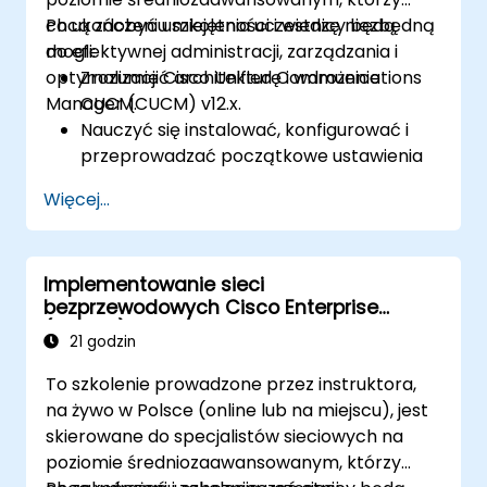
chcą zdobyć umiejętności i wiedzę niezbędną
Po ukończeniu szkolenia uczestnicy będą
do efektywnej administracji, zarządzania i
mogli:
optymalizacji Cisco Unified Communications
Zrozumieć architekturę i wdrożenie
Manager (CUCM) v12.x.
CUCM.
Nauczyć się instalować, konfigurować i
przeprowadzać początkowe ustawienia
CUCM, w tym konfigurację użytkowników,
Więcej...
urządzeń i podstawowych ustawień
sieciowych.
Wdrażać i zarządzać routingiem
Implementowanie sieci
połączeń.
bezprzewodowych Cisco Enterprise
Wykonywać konserwację systemu i
(ENWLSI) v2.0
rozwiązywanie problemów.
21 godzin
To szkolenie prowadzone przez instruktora,
na żywo w Polsce (online lub na miejscu), jest
skierowane do specjalistów sieciowych na
poziomie średniozaawansowanym, którzy