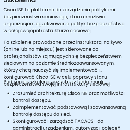
Cisco ISE to platforma do zarządzania politykami
bezpieczeństwa sieciowego, która umożliwia
organizacjom egzekwowanie polityk bezpieczeństwa
w całej swojej infrastrukturze sieciowej.
To szkolenie prowadzone przez instruktora, na żywo
(online lub na miejscu) jest skierowane do
profesjonalistów zajmujących się bezpieczeństwem
sieciowym na poziomie średniozaawansowanym,
którzy chcą nauczyć się implementować i
konfigurować Cisco ISE w celu poprawy stanu
Pod koniec szkolenia uczestnicy będą mogli:
bezpieczeństwa swojej infrastruktury sieciowej.
Zrozumieć architekturę Cisco ISE oraz możliwości
kontroli dostępu.
Zaimplementować podstawową i zaawansowaną
kontrolę dostępu do sieci.
Skonfigurować i zarządzać TACACS+ do
administracji urządzeniami, autoryzacji poleceń