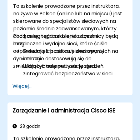
To szkolenie prowadzone przez instruktora,
na żywo w Polsce (online lub na miejscu) jest
skierowane do specjalistów sieciowych na
poziomie średnio zaawansowanym, którzy
chcą osiągnąć bardziej elastyczne,
Pod koniec tego szkolenia uczestnicy będą
bezpieczne i wydajne sieci, które ściśle
mogli:
odpowiadają ich celom biznesowym i
Zrozumieć podstawy sieci opartych na
dynamicznie dostosowują się do
intencji.
zmieniających się potrzeb i zagrożeń.
Wdrożyć automatyzację sieci i
zintegrować bezpieczeństwo w sieci
opartej na intencji.
Więcej...
Wykorzystać analitykę do monitorowania
sieci oraz jak zapewnienie może
dostarczyć wglądu w wydajność sieci i
Zarządzanie i administracja Cisco ISE
doświadczenie użytkownika.
Projektować i wdrażać sieć opartą na
intencji, która spełnia wymagania
28 godzin
biznesowe i operacyjne.
To szkolenie prowadzone przez instruktora,