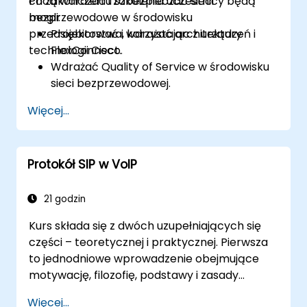
chcą wdrażać i zabezpieczać sieci
Po zakończeniu szkolenia uczestnicy będą
bezprzewodowe w środowisku
mogli:
przedsiębiorstwa, korzystając z urządzeń i
Projektować i wdrażać architektury
technologii Cisco.
FlexConnect.
Wdrażać Quality of Service w środowisku
sieci bezprzewodowej.
Konfigurować i rozwiązywać problemy z
Więcej...
multicast w sieci bezprzewodowej.
Wdrażać zabezpieczenia dla łączności
klientów bezprzewodowych.
Protokół SIP w VoIP
21 godzin
Kurs składa się z dwóch uzupełniających się
części – teoretycznej i praktycznej. Pierwsza
to jednodniowe wprowadzenie obejmujące
motywację, filozofię, podstawy i zasady
działania protokołu SIP oraz sposoby jego
Więcej...