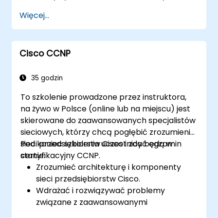
interfejsu użytkownika web GUI IOS-XE do
Więcej...
zarządzania.
Wykorzystywać funkcje bezpieczeństwa,
integrację z chmurą i narzędzia
Cisco CCNP
automatyzacji.
Wdrażać przełączniki w różnych
środowiskach sieciowych.
35 godzin
Wykorzystywać Cisco DNA Center do
To szkolenie prowadzone przez instruktora,
aprowizacji urządzeń, zarządzania i
na żywo w Polsce (online lub na miejscu) jest
automatyzacji.
skierowane do zaawansowanych specjalistów
sieciowych, którzy chcą pogłębić zrozumienie
sieci przedsiębiorstw Cisco i zdać egzamin
Pod koniec szkolenia uczestnicy będą w
certyfikacyjny CCNP.
stanie:
Zrozumieć architekturę i komponenty
sieci przedsiębiorstw Cisco.
Wdrażać i rozwiązywać problemy
związane z zaawansowanymi
technologiami routingu oraz