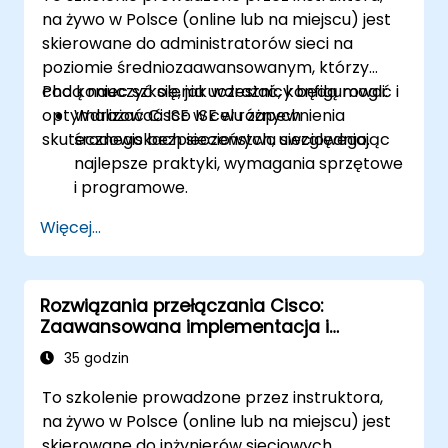
na żywo w Polsce (online lub na miejscu) jest
skierowane do administratorów sieci na
poziomie średniozaawansowanym, którzy
chcą nauczyć się, jak wdrażać, konfigurować i
Pod koniec szkolenia uczestnicy będą mogli:
optymalizować ISE w celu zapewnienia
Wdrażać Cisco ISE w różnych
skutecznego bezpieczeństwa sieciowego.
środowiskach sieciowych, uwzględniając
najlepsze praktyki, wymagania sprzętowe
i programowe.
Wdrażać profilowanie sieci w celu
Więcej...
identyfikacji i klasyfikacji podłączonych
urządzeń.
Zarządzać autoryzacją i kontrolą
Rozwiązania przełączania Cisco:
dostępu.
Zaawansowana implementacja i
Konfigurować polityki postawy, działania
zarządzanie
naprawcze i moduły zgodności.
35 godzin
To szkolenie prowadzone przez instruktora,
na żywo w Polsce (online lub na miejscu) jest
skierowane do inżynierów sieciowych,