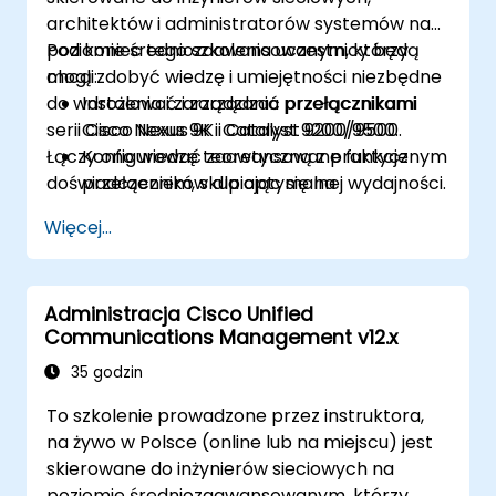
architektów i administratorów systemów na
poziomie średniozaawansowanym, którzy
Pod koniec tego szkolenia uczestnicy będą
chcą zdobyć wiedzę i umiejętności niezbędne
mogli:
do wdrożenia i zarządzania przełącznikami
Instalować i zarządzać przełącznikami
serii Cisco Nexus 9K i Catalyst 9200/9500.
Cisco Nexus 9K i Catalyst 9200/9500.
Łączy ono wiedzę teoretyczną z praktycznym
Konfigurować zaawansowane funkcje
doświadczeniem, skupiając się na
przełączników dla optymalnej wydajności.
platformach Cisco NX-OS i IOS-XE.
Integrować przełączniki w różnych
Więcej...
środowiskach sieciowych.
Zwiększać odporność i efektywność sieci.
Wykorzystywać przełączniki do wysokiej
Administracja Cisco Unified
dostępności i zarządzania danymi.
Communications Management v12.x
35 godzin
To szkolenie prowadzone przez instruktora,
na żywo w Polsce (online lub na miejscu) jest
skierowane do inżynierów sieciowych na
poziomie średniozaawansowanym, którzy