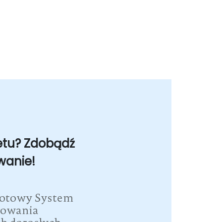
etu? Zdobądź
wanie!