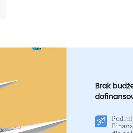
Brak budż
dofinanso