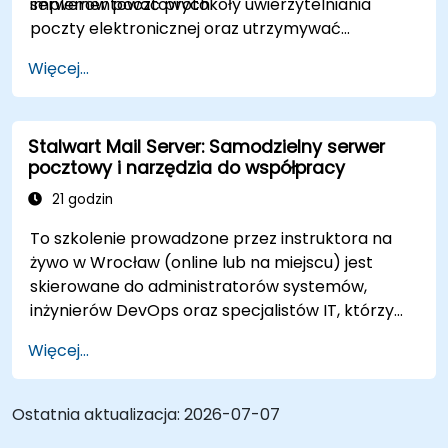
serwerów pocztowych.
implementować protokoły uwierzytelniania
poczty elektronicznej oraz utrzymywać
bezpieczną, niezależną infrastrukturę pocztową.
Więcej...
Stalwart Mail Server: Samodzielny serwer
pocztowy i narzędzia do współpracy
21 godzin
To szkolenie prowadzone przez instruktora na
żywo w Wrocław (online lub na miejscu) jest
skierowane do administratorów systemów,
inżynierów DevOps oraz specjalistów IT, którzy
chcą wdrożyć, skonfigurować i zarządzać
Więcej...
serwerem pocztowym Stalwart w celu
samodzielnego hostowania poczty
elektronicznej i narzędzi do współpracy.
Ostatnia aktualizacja:
2026-07-07