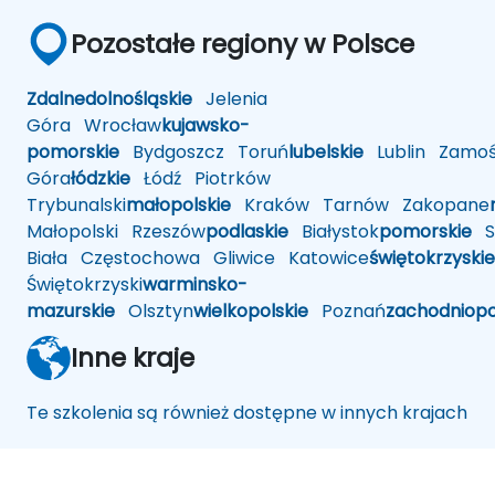
Pozostałe regiony w Polsce
Zdalne
dolnośląskie
Jelenia
Góra
Wrocław
kujawsko-
pomorskie
Bydgoszcz
Toruń
lubelskie
Lublin
Zamoś
Góra
łódzkie
Łódź
Piotrków
Trybunalski
małopolskie
Kraków
Tarnów
Zakopane
Małopolski
Rzeszów
podlaskie
Białystok
pomorskie
Sł
Biała
Częstochowa
Gliwice
Katowice
świętokrzyskie
Świętokrzyski
warminsko-
mazurskie
Olsztyn
wielkopolskie
Poznań
zachodniop
Inne kraje
Te szkolenia są również dostępne w innych krajach