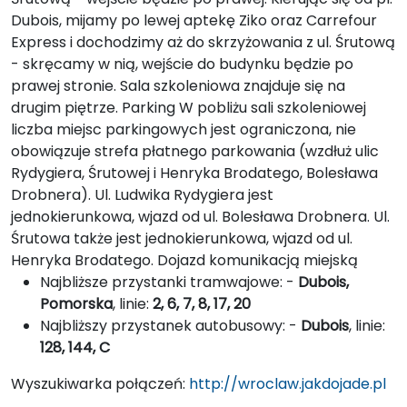
Dubois, mijamy po lewej aptekę Ziko oraz Carrefour
Express i dochodzimy aż do skrzyżowania z ul. Śrutową
- skręcamy w nią, wejście do budynku będzie po
prawej stronie. Sala szkoleniowa znajduje się na
drugim piętrze. Parking W pobliżu sali szkoleniowej
liczba miejsc parkingowych jest ograniczona, nie
obowiązuje strefa płatnego parkowania (wzdłuż ulic
Rydygiera, Śrutowej i Henryka Brodatego, Bolesława
Drobnera). Ul. Ludwika Rydygiera jest
jednokierunkowa, wjazd od ul. Bolesława Drobnera. Ul.
Śrutowa także jest jednokierunkowa, wjazd od ul.
Henryka Brodatego. Dojazd komunikacją miejską
Najbliższe przystanki tramwajowe: -
Dubois,
Pomorska
, linie:
2, 6, 7, 8, 17, 20
Najbliższy przystanek autobusowy: -
Dubois
, linie:
128, 144, C
Wyszukiwarka połączeń:
http://wroclaw.jakdojade.pl