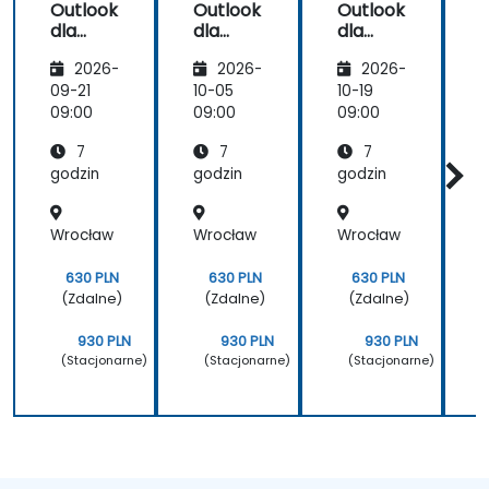
Outlook
Outlook
Outlook
t
dla
dla
dla
S
zaawan
zaawan
zaawan
2026-
2026-
2026-
sowany
sowany
sowany
i
ch
ch
ch
09-21
10-05
10-19
1
09:00
09:00
09:00
0
w
7
7
7
i
godzin
godzin
godzin
g
Wrocław
Wrocław
Wrocław
630 PLN
630 PLN
630 PLN
(Zdalne)
(Zdalne)
(Zdalne)
930 PLN
930 PLN
930 PLN
(Stacjonarne)
(Stacjonarne)
(Stacjonarne)