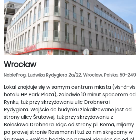
Wrocław
NobleProg, Ludwika Rydygiera 2a/22, Wroclaw, Polska, 50-249
Lokal znajduje się w samym centrum miasta (vis-à-vis
hotelu HP Park Plaza), zaledwie 10 minut spacerem od
Rynku, tuż przy skrzyżowaniu ulic Drobnera i
Rydygiera. Wejście do budynku zlokalizowane jest od
strony ulicy Śrutowej, tuż przy skrzyżowaniu z
Bolesława Drobnera. Idąc od strony pl. Bema, mijamy
po prawej stronie Rossmann i tuż za nim skręcamy w
Śrutową - wejście będzie po prawej. Kierując się od pl.