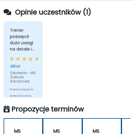
Opinie uczestników (1)
Trener
poświęcił
dużo uwagi
na detale i
wyjaśnił je
na
Alina
zrozumiały
Szkolenie - MS
dla
Outlook
wszystkich
Advanced
sposób
Przetłumaczone
przez sztuczną
inteligencję
Propozycje terminów
MS
MS
MS