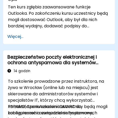
Ten kurs zgłębia zaawansowane funkcje
Outlooka. Po zakończeniu kursu uczestnicy będą
mogli dostosować Outlook, aby był dla nich
bardziej wydajny, dodawać podpisy do
wiadomości e-mail, śledzić wiadomości,
Więcej...
korzystać z dziennika oraz przypisywać
uprawnienia innym użytkownikom.
Bezpieczeństwo poczty elektronicznej i
ochrona antyspamowa dla systemów
samodzielnie hostowanych
14 godzin
To szkolenie prowadzone przez instruktora, na
żywo w Wrocław (online lub na miejscu) jest
skierowane do administratorów systemów i
specjalistów IT, którzy chcą wykorzystać
RSPAMD, SpamAssassin i DMARC do
Po zakończeniu szkolenia uczestnicy będą mogli
zabezpieczenia samodzielnie hostowanych
konfigurować rozwiązania antyspamowe,