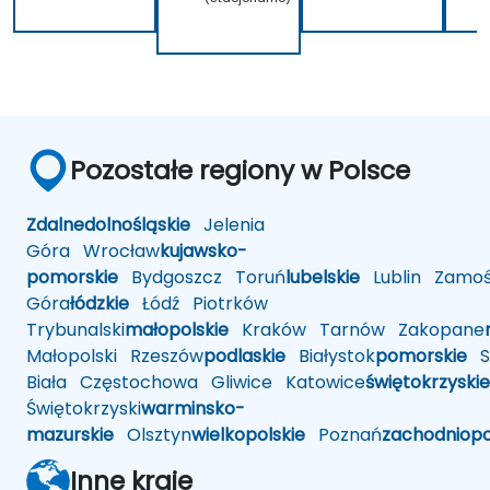
Pozostałe regiony w Polsce
Zdalne
dolnośląskie
Jelenia
Góra
Wrocław
kujawsko-
pomorskie
Bydgoszcz
Toruń
lubelskie
Lublin
Zamoś
Góra
łódzkie
Łódź
Piotrków
Trybunalski
małopolskie
Kraków
Tarnów
Zakopane
Małopolski
Rzeszów
podlaskie
Białystok
pomorskie
Sł
Biała
Częstochowa
Gliwice
Katowice
świętokrzyskie
Świętokrzyski
warminsko-
mazurskie
Olsztyn
wielkopolskie
Poznań
zachodniop
Inne kraje