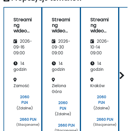
implementacji potoków przesyłania
strumieniowego o niskim opóźnieniu i
dostarczania adaptacyjnej przepływności dla
Streami
Streami
Streami
nowoczesnych aplikacji internetowych.
ng
ng
ng
wideo
wideo
wideo
cyfrow
cyfrow
cyfrow
2026-
2026-
2026-
ego z
ego z
ego z
wykorz
wykorz
wykorz
09-16
09-30
10-14
1
ystanie
ystanie
ystanie
09:00
09:00
09:00
0
m
m
m
14
14
14
oprogr
oprogr
oprogr
amowa
amowa
amowa
godzin
godzin
godzin
g
nia
nia
nia
n
open
open
open
Zamość
Zielona
Kraków
source
source
source
Góra
2060
2060
PLN
PLN
2060
(Zdalne)
(Zdalne)
PLN
(Zdalne)
2660 PLN
2660 PLN
(Stacjonarne)
(Stacjonarne)
2660 PLN
(Stacjonarne)