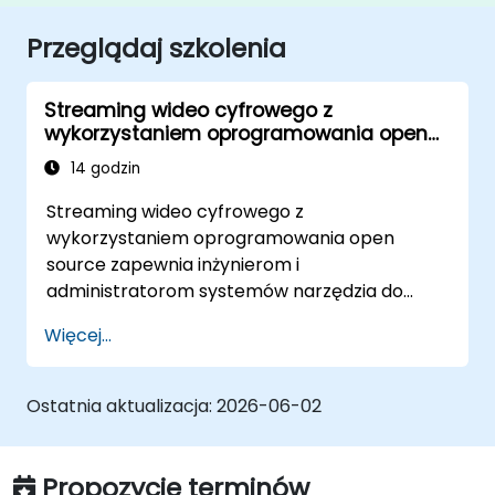
Przeglądaj szkolenia
Streaming wideo cyfrowego z
wykorzystaniem oprogramowania open
source
14 godzin
Streaming wideo cyfrowego z
wykorzystaniem oprogramowania open
source zapewnia inżynierom i
administratorom systemów narzędzia do
projektowania solidnych rozwiązań do
Więcej...
transmisji na żywo i na żądanie; Zajmuje się
praktycznymi podejściami do podstawowych
protokołów dostarczania, w tym RTMP, HLS i
Ostatnia aktualizacja:
2026-06-02
WebRTC, wraz z produkcją w OBS Studio i
skalowalnymi stosami serwerowymi, takimi jak
SRS i Janus; Daje programistom umiejętności
Propozycje terminów