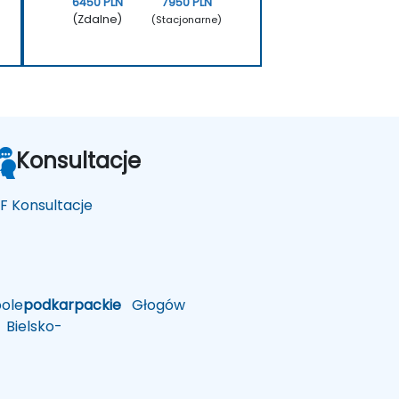
6450 PLN
7950 PLN
(Zdalne)
(Stacjonarne)
Konsultacje
F Konsultacje
ole
podkarpackie
Głogów
Bielsko-