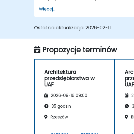
przedsiębiorstwa (EA) z wykorzystaniem
Więcej...
Unified Architecture Framework (UAF) w
wersji 1.2.
Ostatnia aktualizacja:
2026-02-11
Propozycje terminów
Architektura
Arc
przedsiębiorstwa w
prz
UAF
UA
2026-09-16 09:00
2
35 godzin
3
Rzeszów
B