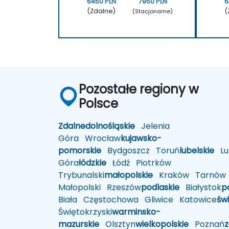
6450 PLN
7950 PLN
6
(Zdalne)
(
(Stacjonarne)
Pozostałe regiony w
Polsce
Zdalne
dolnośląskie
Jelenia
Góra
Wrocław
kujawsko-
pomorskie
Bydgoszcz
Toruń
lubelskie
Lub
Góra
łódzkie
Łódź
Piotrków
Trybunalski
małopolskie
Kraków
Tarnów
Małopolski
Rzeszów
podlaskie
Białystok
p
Biała
Częstochowa
Gliwice
Katowice
św
Świętokrzyski
warminsko-
mazurskie
Olsztyn
wielkopolskie
Poznań