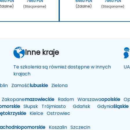
450 PLN
7950 PLN
6450 PLN
7950 PLN
Zdalne)
(Zdalne)
(Stacjonarne)
(Stacjonarne)
Inne kraje
Te szkolenia są również dostępne w innych
UA
krajach
lin
Zamość
lubuskie
Zielona
Zakopane
mazowieckie
Radom
Warszawa
opolskie
Op
omorskie
Słupsk
Trójmiasto
Gdańsk
Gdynia
śląskie
iętokrzyskie
Kielce
Ostrowiec
zachodniopomorskie
Koszalin
Szczecin