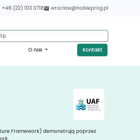
+48 (22) 103 3718
wroclaw@nobleprog.pl
O nas
Kontakt
tecture Framework) demonstrują poprzez
ork.