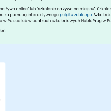
na żywo online" lub "szkolenie na żywo na miejscu". Szkole
zone za pomocą interaktywnego
pulpitu zdalnego
. Szkolen
ta w Polsce lub w centrach szkoleniowych NobleProg w Po
leń
,