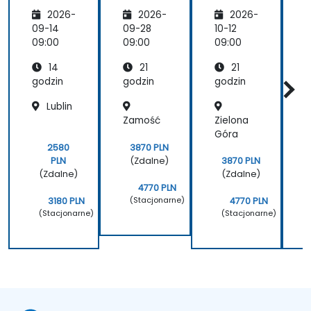
cja i
danych
danych
c
2026-
2026-
2026-
Zarządz
- teoria
- teoria
anie
i
i
09-14
09-28
10-12
1
Operac
praktyk
praktyk
09:00
09:00
09:00
0
yjne
a
a
y
14
21
21
Sieci
S
Teleko
godzin
godzin
godzin
g
munika
Lublin
cyjnych
Zamość
Zielona
(2G–5G
oraz
Góra
Enterpr
2580
3870 PLN
ise Wi-
i
PLN
(Zdalne)
3870 PLN
Fi)
F
(Zdalne)
(Zdalne)
4770 PLN
(Stacjonarne)
3180 PLN
4770 PLN
(Stacjonarne)
(Stacjonarne)