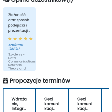
Procedure) i zarządzać procesami
przekazania obiektów operatorowi.
• Monitorować wskaźniki KPI w sieciach
Złożoność
oraz sposób
bezprzewodowych oraz zarządzać
podejścia i
operacjami sieciowymi w klastrach i
prezentacji
regionach w ramach struktur raportowania
koncepcji
komercyjnego i technicznego.
Andreea
GINGU
Szkolenie -
Data
Communications
Networks -
Theory and
Practice
Propozycje terminów
Przetłumaczone
przez sztuczną
inteligencję
Wdraża
Sieci
Sieci
nie,
komuni
komuni
n
Integra
kacji
kacji