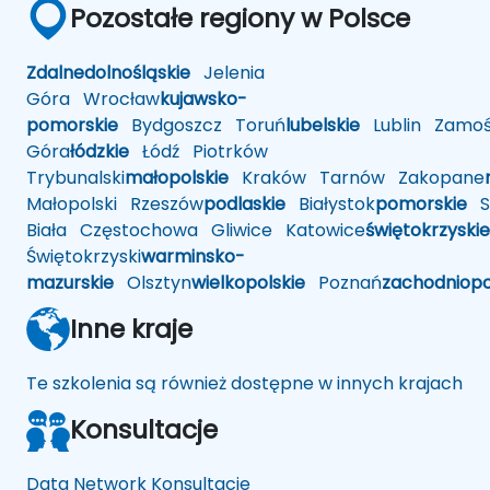
Pozostałe regiony w Polsce
Zdalne
dolnośląskie
Jelenia
Góra
Wrocław
kujawsko-
pomorskie
Bydgoszcz
Toruń
lubelskie
Lublin
Zamoś
Góra
łódzkie
Łódź
Piotrków
Trybunalski
małopolskie
Kraków
Tarnów
Zakopane
Małopolski
Rzeszów
podlaskie
Białystok
pomorskie
Sł
Biała
Częstochowa
Gliwice
Katowice
świętokrzyskie
Świętokrzyski
warminsko-
mazurskie
Olsztyn
wielkopolskie
Poznań
zachodniop
Inne kraje
Te szkolenia są również dostępne w innych krajach
Konsultacje
Data Network Konsultacje