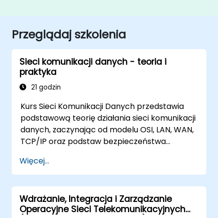
Przeglądaj szkolenia
Sieci komunikacji danych - teoria i
praktyka
21 godzin
Kurs Sieci Komunikacji Danych przedstawia
podstawową teorię działania sieci komunikacji
danych, zaczynając od modelu OSI, LAN, WAN,
TCP/IP oraz podstaw bezpieczeństwa
sieciowego i aplikacji sieciowych. Kurs
Więcej...
zapewnia studentom ogólną wiedzę na temat
architektury, komponentów sprzętowych,
konfiguracji oprogramowania oraz struktury
Wdrażanie, Integracja i Zarządzanie
sieci komunikacji danych.
Operacyjne Sieci Telekomunikacyjnych