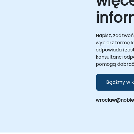
więce
infor
Napisz, zadzwoń 
wybierz formę ko
odpowiada i zos
konsultanci odp
pomogą dobrać 
Bądźmy w k
wroclaw@noblepr