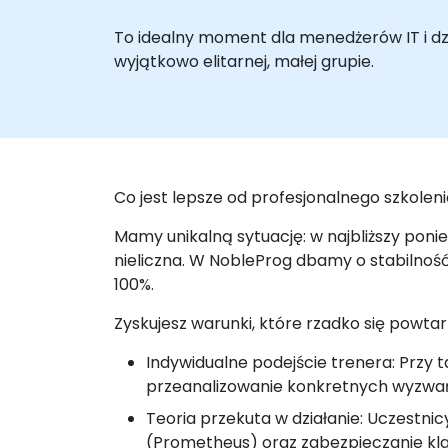
To idealny moment dla menedżerów IT i dzia
wyjątkowo elitarnej, małej grupie.
Co jest lepsze od profesjonalnego szkolen
Mamy unikalną sytuację: w najbliższy poni
nieliczna. W NobleProg dbamy o stabilność
100%.
Zyskujesz warunki, które rzadko się powtar
Indywidualne podejście trenera: Przy 
przeanalizowanie konkretnych wyzwań 
Teoria przekuta w działanie: Uczestn
(Prometheus) oraz zabezpieczanie kla