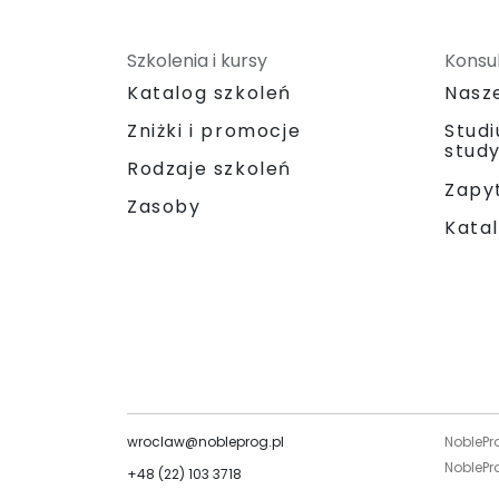
Szkolenia i kursy
Konsul
Katalog szkoleń
Nasz
Zniżki i promocje
Stud
stud
Rodzaje szkoleń
Zapyt
Zasoby
Katal
wroclaw@nobleprog.pl
NoblePr
NoblePro
+48 (22) 103 3718