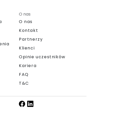
O nas
a
O nas
Kontakt
Partnerzy
enia
Klienci
Opinie uczestników
Kariera
FAQ
T&C