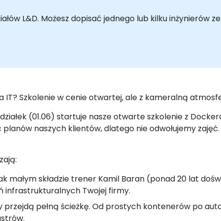
łów L&D. Możesz dopisać jednego lub kilku inżynierów ze 
ia IT? Szkolenie w cenie otwartej, ale z kameralną atmo
edziałek (01.06) startuje nasze otwarte szkolenie z Docke
 planów naszych klientów, dlatego nie odwołujemy zajęć.
zają:
tak małym składzie trener Kamil Baran (ponad 20 lat dośw
infrastrukturalnych Twojej firmy.
icy przejdą pełną ścieżkę. Od prostych kontenerów po a
strów.