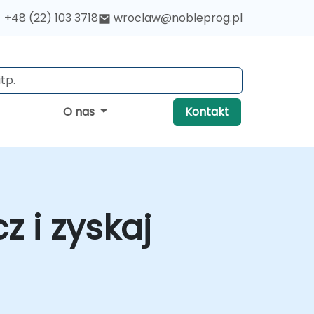
+48 (22) 103 3718
wroclaw@nobleprog.pl
O nas
Kontakt
z i zyskaj