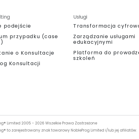
ting
Usługi
e podejście
Transformacja cyfrow
ium przypadku (case
Zarządzanie usługami
y)
edukacyjnymi
Platforma do prowadz
anie o Konsultacje
szkoleń
og Konsultacji
og® Limited 2005 -
2026
Wszelkie Prawa Zastrzeżone
g® to zarejestrowany znak towarowy NobleProg Limited i/lub jej afiliatów.