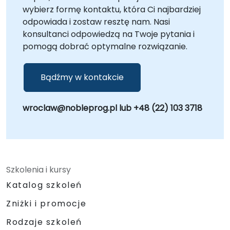
przekształcić Twoje praktyki inżynieryjne.
wybierz formę kontaktu, która Ci najbardziej
NobleProg – Twój Lokalny Partner
odpowiada i zostaw resztę nam. Nasi
Konsultingowy w Transformacji Cyfrowej.
konsultanci odpowiedzą na Twoje pytania i
pomogą dobrać optymalne rozwiązanie.
Bądźmy w kontakcie
wroclaw@nobleprog.pl lub +48 (22) 103 3718
Szkolenia i kursy
Katalog szkoleń
Zniżki i promocje
Rodzaje szkoleń