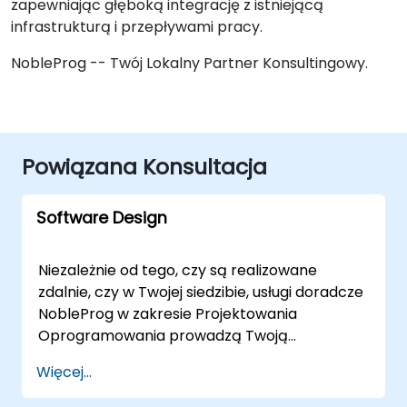
zapewniając głęboką integrację z istniejącą
infrastrukturą i przepływami pracy.
NobleProg -- Twój Lokalny Partner Konsultingowy.
Powiązana Konsultacja
Software Design
Niezależnie od tego, czy są realizowane
zdalnie, czy w Twojej siedzibie, usługi doradcze
NobleProg w zakresie Projektowania
Oprogramowania prowadzą Twoją
organizację przez projektowanie, wdrażanie i
Więcej...
optymalizację solidnych architektur
oprogramowania. Nasi eksperci-doradcy