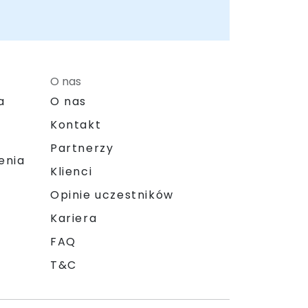
O nas
a
O nas
Kontakt
Partnerzy
enia
Klienci
Opinie uczestników
Kariera
FAQ
T&C