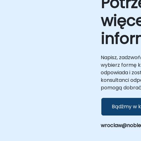
Potrz
miejscu, nasi konsultanci pracują
bezpośrednio w Twojej siedzibie w lub w
więce
centrach korporacyjnych NobleProg w , aby
i
ułatwić transfer wiedzy, przegląd
h
architektury i wdrożenie rozwiązania.
infor
NobleProg -- Twój Lokalny Partner
Konsultingowy
Napisz, zadzwoń 
wybierz formę ko
odpowiada i zos
konsultanci odp
pomogą dobrać 
Bądźmy w k
wroclaw@noblepr