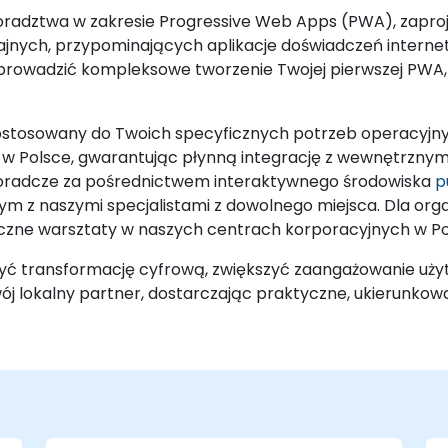
i doradztwa w zakresie Progressive Web Apps (PWA), zap
ajnych, przypominających aplikacje doświadczeń interne
prowadzić kompleksowe tworzenie Twojej pierwszej PWA, 
ostosowany do Twoich specyficznych potrzeb operacyjnyc
w Polsce, gwarantując płynną integrację z wewnętrznymi 
doradcze za pośrednictwem interaktywnego środowiska
p
ym z naszymi specjalistami z dowolnego miejsca. Dla or
iczne warsztaty w naszych centrach korporacyjnych w Po
szyć transformację cyfrową, zwiększyć zaangażowanie uż
wój lokalny partner, dostarczając praktyczne, ukierunkow