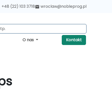
+48 (22) 103 3718
wroclaw@nobleprog.pl
O nas
Kontakt
ps