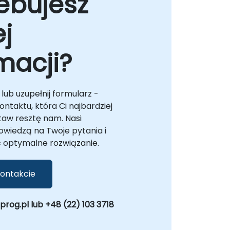
ebujesz
konsultanci mogą pracować bezpośrednio
w Twoich obiektach w lub w centrach
j
korporacyjnych NobleProg w . W tych
warunkach ściśle współpracujemy z Twoimi
wewnętrznymi zespołami, aby ocenić
macji?
obecne możliwości, dostosować
architektury rozwiązań i wdrożyć
skalowalne aplikacje, które przynoszą
wartość biznesową. NobleProg – Twój
lub uzupełnij formularz -
Lokalny Partner Doradztwa
ntaktu, która Ci najbardziej
Technologicznego.
taw resztę nam. Nasi
owiedzą na Twoje pytania i
optymalne rozwiązanie.
ontakcie
og.pl lub +48 (22) 103 3718