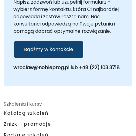
Napisz, zadzwoń lub uzupełnij formularz -
integracji LabVIEW z istniejącymi procesami i
wybierz formę kontaktu, która Ci najbardziej
optymalizacji architektury systemu.
odpowiada i zostaw resztę nam. Nasi
NobleProg -- Twój Lokalny Partner
konsultanci odpowiedzą na Twoje pytania i
Konsultingowy
pomogą dobrać optymalne rozwiązanie.
Bądźmy w kontakcie
wroclaw@nobleprog.pl lub +48 (22) 103 3718
Szkolenia i kursy
Katalog szkoleń
Zniżki i promocje
Rodzaje szkoleń