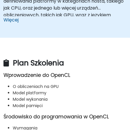
definiowania platformy w kategoriach hosta, takiego
jak CPU, oraz jednego lub więcej urządzeń
obliczeniowych, takich jak GPU, wraz z językiem
Więcej
programowania opartym na C do pisania programów
dla urządzeń obliczeniowych. Dzięki OpenCL
programista może pisać programy oparte na
zadaniach i przetwarzaniu równoległym danych,
które mogą wykorzystywać różne typy procesorów
w jednym systemie.
Plan Szkolenia
Wprowadzenie do OpenCL
O obliczeniach na GPU
Model platformy
Model wykonania
Model pamięci
Środowisko do programowania w OpenCL
Wymagania