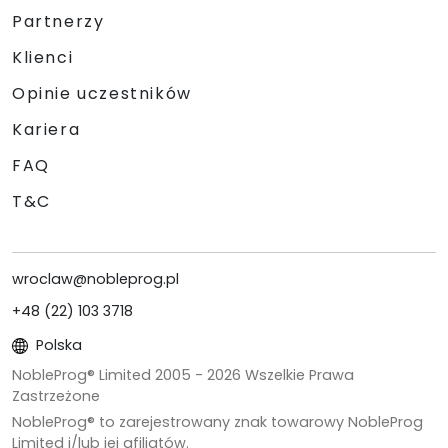
Partnerzy
Klienci
Opinie uczestników
Kariera
FAQ
T&C
wroclaw@nobleprog.pl
+48 (22) 103 3718
Polska
NobleProg® Limited 2005 -
2026
Wszelkie Prawa
Zastrzeżone
NobleProg® to zarejestrowany znak towarowy NobleProg
Limited i/lub jej afiliatów.