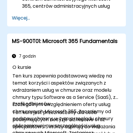
365, centrów administracyjnych usług
Office 365.
Więcej...
Administrować i rozwiązywać problemy z
synchronizacją katalogów i obiektami
katalogowymi.
MS-900T01: Microsoft 365 Fundamentals
Administrować i rozwiązywać problemy z
Exchange Online.
Administrować i rozwiązywać problemy z
7 godzin
Teams.
O kursie
Administrować i rozwiązywać problemy z
Ten kurs zapewnia podstawową wiedzę na
SharePoint Online.
temat korzyści i aspektów związanych z
Planować i wdrażać Microsoft 365 Apps
wdrażaniem usług w chmurze oraz modelu
dla przedsiębiorstw.
chmury typu Software as a Service (SaaS), ze
Administrować i rozwiązywać problemy z
Profil odbiorców
szczególnym uwzględnieniem oferty usług
zgodnością i bezpieczeństwem w Office
chmurowych Microsoft 365. Zaczniemy od
Ten kurs jest przeznaczony dla osób
365.
podstaw chmury, w tym przeglądu chmury
podejmujących decyzje biznesowe oraz
obliczeniowej, a w szczególności usług
specjalistów IT, którzy aspirują do wdrażania
chmurowych Microsoft. Zostaniesz