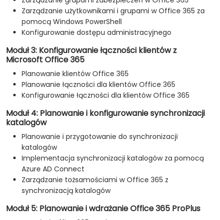
Monitorować i przeglądać usługi Office 365 oraz
Zarządzanie grupami zabezpieczeń w Office 365
Zarządzanie użytkownikami i grupami w Office 365 za
rozwiązywać problemy związane z Office 365.
pomocą Windows PowerShell
Planować i wdrażać federację tożsamości między
Konfigurowanie dostępu administracyjnego
lokalnym AD DS a Azure AD.
Moduł 3: Konfigurowanie łączności klientów z
Microsoft Office 365
Planowanie klientów Office 365
Planowanie łączności dla klientów Office 365
Konfigurowanie łączności dla klientów Office 365
Moduł 4: Planowanie i konfigurowanie synchronizacji
katalogów
Planowanie i przygotowanie do synchronizacji
katalogów
Implementacja synchronizacji katalogów za pomocą
Azure AD Connect
Zarządzanie tożsamościami w Office 365 z
synchronizacją katalogów
Moduł 5: Planowanie i wdrażanie Office 365 ProPlus