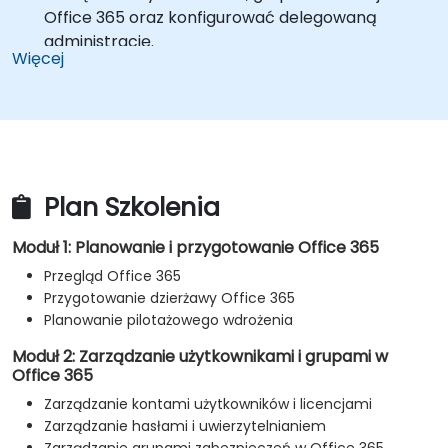
Office 365 oraz konfigurować delegowaną
administrację.
Więcej
Planować i konfigurować łączność klientów z
Office 365.
Planować i konfigurować synchronizację
katalogów między Microsoft Azure AD a lokalnym
AD DS.
Planować i wdrażać Office 365 ProPlus.
Plan Szkolenia
Planować i zarządzać odbiorcami oraz
uprawnieniami w Exchange Online.
Moduł 1: Planowanie i przygotowanie Office 365
Planować i konfigurować usługi Exchange Online.
Przegląd Office 365
Planować i konfigurować Microsoft Teams.
Przygotowanie dzierżawy Office 365
Planować i konfigurować Microsoft SharePoint
Planowanie pilotażowego wdrożenia
Online.
Planować i konfigurować rozwiązania do
Moduł 2: Zarządzanie użytkownikami i grupami w
Office 365
współpracy w Office 365.
Planować i konfigurować integrację między Office
Zarządzanie kontami użytkowników i licencjami
365 a Microsoft Azure Information Protection.
Zarządzanie hasłami i uwierzytelnianiem