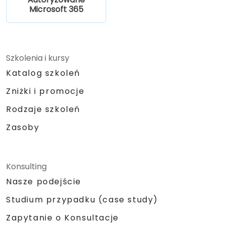
wykorzystanie Azure Information
Microsoft 365
Protection.
Opisywać zgodność ogólnie oraz funkcje
zgodności w Microsoft 365.
Opisywać subskrypcje, licencje,
Szkolenia i kursy
rozliczenia i wsparcie w Microsoft 365
Katalog szkoleń
Zniżki i promocje
Rodzaje szkoleń
Zasoby
Konsulting
Nasze podejście
Studium przypadku (case study)
Zapytanie o Konsultacje