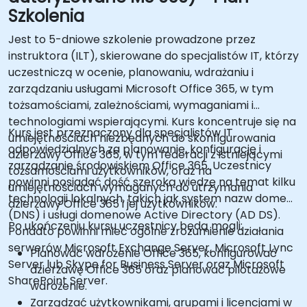
Szkolenia
Jest to 5-dniowe szkolenie prowadzone przez
instruktora (ILT), skierowane do specjalistów IT, którzy
uczestniczą w ocenie, planowaniu, wdrażaniu i
zarządzaniu usługami Microsoft Office 365, w tym
tożsamościami, zależnościami, wymaganiami i
technologiami wspierającymi. Kurs koncentruje się na
Kurs jest przeznaczony dla specjalistów IT
umiejętnościach niezbędnych do skonfigurowania
odpowiedzialnych za planowanie, konfigurację i
dzierżawy Office 365, w tym federacji z istniejącymi
zarządzanie środowiskiem Office 365. Uczestnicy
tożsamościami użytkowników, oraz na
powinni posiadać dość szeroką wiedzę na temat kilku
umiejętnościach wymaganych do utrzymania
technologii lokalnych, takich jak system nazw domen
dzierżawy Office 365 i jej użytkowników.
(DNS) i usługi domenowe Active Directory (AD DS).
Po ukończeniu kursu uczestnicy będą mogli:
Ponadto powinni mieć ogólne zrozumienie działania
serwerów Microsoft Exchange Server, Microsoft Lync
Planować wdrożenie Office 365, konfigurować
Server lub Skype for Business Server oraz Microsoft
dzierżawę Office 365 oraz planować pilotażowe
SharePoint Server.
wdrożenie.
Zarządzać użytkownikami, grupami i licencjami w