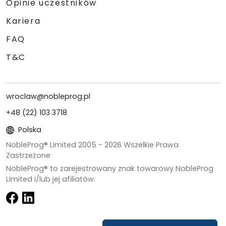
Opinie uczestników
Kariera
FAQ
T&C
wroclaw@nobleprog.pl
+48 (22) 103 3718
Polska
NobleProg® Limited 2005 -
2026
Wszelkie Prawa
Zastrzeżone
NobleProg® to zarejestrowany znak towarowy NobleProg
Limited i/lub jej afiliatów.